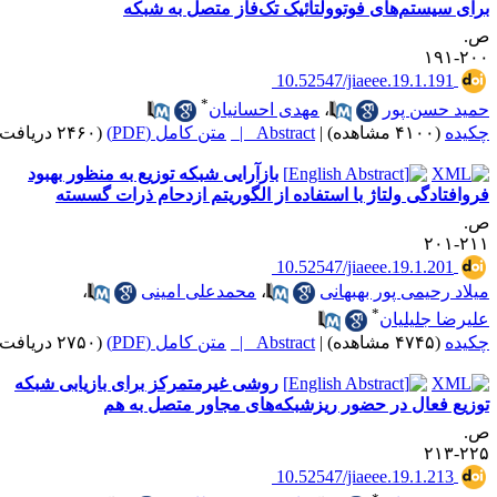
رای سیستم‌های فوتوولتائیک تک‌فاز متصل به شبکه
.
۲۰۰-۱
‎ 10.52547/jiaeee.19.1.191
*
مید حسن پور
،
مهدی احسانیان
کیده
(۴۱۰۰ مشاهده)
|
Abstract |
متن کامل (PDF)
(۲۴۶۰ دریافت)
بازآرایی شبکه توزیع به منظور بهبود
روافتادگی ولتاژ با استفاده از الگوریتم ازدحام ذرات گسسته
.
۲۱۱-۲
‎ 10.52547/jiaeee.19.1.201
یلاد رحیمی پور بهبهانی
،
محمدعلی امینی
،
*
لیرضا جلیلیان
کیده
(۴۷۴۵ مشاهده)
|
Abstract |
متن کامل (PDF)
(۲۷۵۰ دریافت)
روشی غیرمتمرکز برای بازیابی شبکه
وزیع فعال در حضور ریزشبکه‌های مجاور متصل به هم
.
۲۲۵-۲
‎ 10.52547/jiaeee.19.1.213