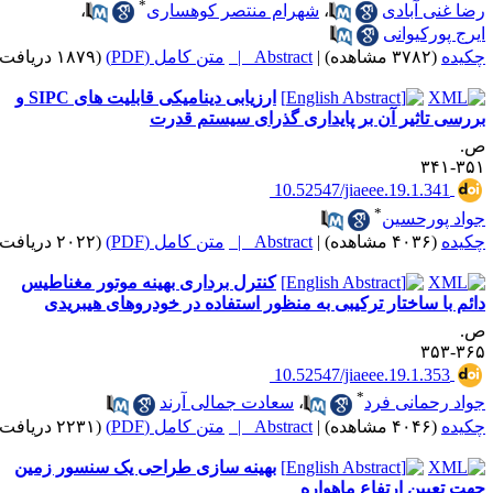
*
ضا غنی آبادی
،
شهرام منتصر کوهساری
،
یرج پورکیوانی
کیده
(۳۷۸۲ مشاهده)
|
Abstract |
متن کامل (PDF)
(۱۸۷۹ دریافت)
ارزیابی دینامیکی قابلیت های SIPC و
ررسی تاثیر آن بر پایداری گذرای سیستم قدرت
.
۳۵۱-۳
‎ 10.52547/jiaeee.19.1.341
*
واد پورحسین
کیده
(۴۰۳۶ مشاهده)
|
Abstract |
متن کامل (PDF)
(۲۰۲۲ دریافت)
کنترل برداری بهینه موتور مغناطیس
ائم با ساختار ترکیبی به منظور استفاده در خودروهای هیبریدی
.
۳۶۵-۳
‎ 10.52547/jiaeee.19.1.353
*
واد رحمانی فرد
،
سعادت جمالی آرند
کیده
(۴۰۴۶ مشاهده)
|
Abstract |
متن کامل (PDF)
(۲۲۳۱ دریافت)
بهینه سازی طراحی یک سنسور زمین
هت تعیین ارتفاع ماهواره