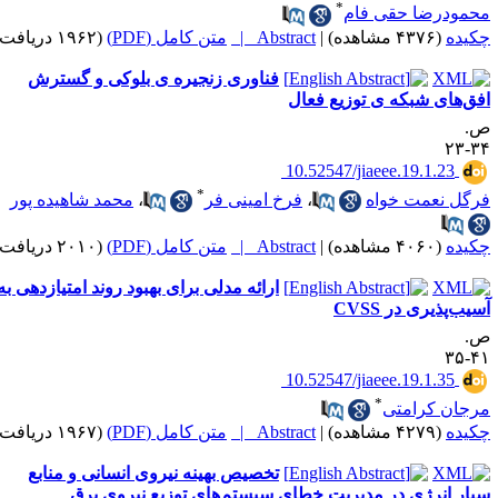
*
حمودرضا حقی فام
کیده
(۴۳۷۶ مشاهده)
|
Abstract |
متن کامل (PDF)
(۱۹۶۲ دریافت)
فناوری زنجیره ی بلوکی و گسترش
فق‌های شبکه ی توزیع فعال
.
۳۴-
‎ 10.52547/jiaeee.19.1.23
*
رگل نعمت خواه
،
فرخ امینی فر
،
محمد شاهیده پور
کیده
(۴۰۶۰ مشاهده)
|
Abstract |
متن کامل (PDF)
(۲۰۱۰ دریافت)
ارائه مدلی برای بهبود روند امتیازدهی به
سیب‌پذیری در CVSS
.
۴۱-
‎ 10.52547/jiaeee.19.1.35
*
رجان کرامتی
کیده
(۴۲۷۹ مشاهده)
|
Abstract |
متن کامل (PDF)
(۱۹۶۷ دریافت)
تخصیص بهینه نیروی انسانی و منابع
یار انرژی در مدیریت خطای سیستم‌های توزیع نیروی برق