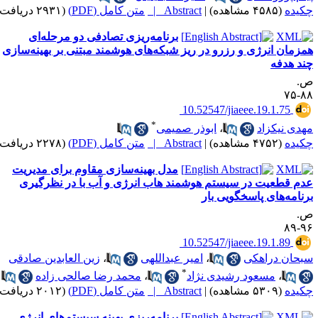
کیده
(۴۵۸۵ مشاهده)
|
Abstract |
متن کامل (PDF)
(۲۹۳۱ دریافت)
برنامه‌ریزی تصادفی دو مرحله‌ای
مزمان انرژی و رزرو در ریز شبکه‌های هوشمند مبتنی بر بهینه‌سازی
ند هدفه
.
۸۸-
‎ 10.52547/jiaeee.19.1.75
*
هدی نیکزاد
،
ابوذر صمیمی
کیده
(۴۷۵۲ مشاهده)
|
Abstract |
متن کامل (PDF)
(۲۲۷۸ دریافت)
مدل بهینه‌سازی مقاوم برای مدیریت
دم قطعیت در سیستم هوشمند هاب انرژی و آب با در نظرگیری
رنامه‌های پاسخگویی بار
.
۹۶-
‎ 10.52547/jiaeee.19.1.89
بحان دراهکی
،
امیر عبداللهی
،
زین العابدین صادقی
*
،
مسعود رشیدی نژاد
،
محمد رضا صالحی زاده
کیده
(۵۳۰۹ مشاهده)
|
Abstract |
متن کامل (PDF)
(۲۰۱۲ دریافت)
برنامه‌ریزی بهینه سیستم‌های انرژی‌