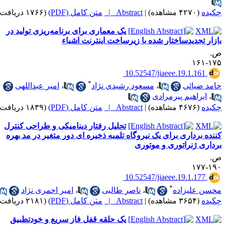
کیده
(۴۲۷۰ مشاهده)
|
Abstract |
متن کامل (PDF)
(۱۷۶۶ دریافت)
یک معماری برای برنامه‌ریزی تولید در
ازار تجدیدساختار شده با زیرساخت اینترنت اشیاء
.
۱۷۵-۱
‎ 10.52547/jiaeee.19.1.161
*
امد ضیائی
،
مسعود رشیدی نژاد
،
امیر عبداللهی
،
ابراهیم پیرمرادی
کیده
(۴۶۷۶ مشاهده)
|
Abstract |
متن کامل (PDF)
(۱۸۳۹ دریافت)
تحلیل رفتار دینامیکی و طراحی کنترل
ننده برداری برای یک نیروگاه تلمبه ذخیره ای دور متغیر در مد بهره
رداری ژنراتوری و موتوری
.
۱۹۰-۱
‎ 10.52547/jiaeee.19.1.177
*
حسن علیزاده
،
ناصر طالبی
،
امیر احمری نژاد
کیده
(۳۶۵۴ مشاهده)
|
Abstract |
متن کامل (PDF)
(۲۱۸۱ دریافت)
یک حلقه قفل فاز سریع و خودتطبیق