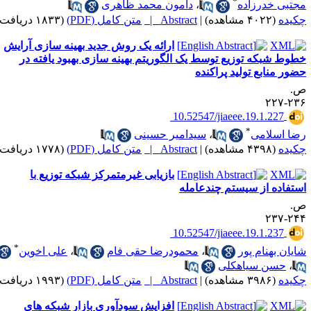
*
جتبی خدرزاده
،
دامون محمد ظاهری
کیده
(۴۰۲۲ مشاهده)
|
Abstract |
متن کامل (PDF)
(۱۸۳۳ دریافت)
ارائه یک روش جدید بهینه سازی آرایش
طوط شبکه توزیع توسط یک الگوریتم بهینه سازی بهبود یافته در
ضور منابع تولید پراکنده
.
۲۳۶-۲
‎ 10.52547/jiaeee.19.1.227
*
ضا اسلامی
،
سیدامیر حسینی
کیده
(۴۳۹۸ مشاهده)
|
Abstract |
متن کامل (PDF)
(۱۷۷۸ دریافت)
بازیابی غیرمتمرکز شبکه توزیع با
ستفاده از سیستم چندعامله
.
۲۴۴-۲
‎ 10.52547/jiaeee.19.1.237
*
ایان بهنام پور
،
محمودرضا حقی فام
،
علی اخوین
،
حسن سیاهکلی
کیده
(۳۹۸۶ مشاهده)
|
Abstract |
متن کامل (PDF)
(۱۹۹۳ دریافت)
افزایش سودآوری بازار شبکه های