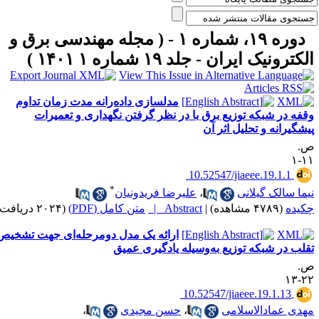
دوره ۱۹، شماره ۱ - ( مجله مهندسی برق و
لکترونیک ایران - جلد ۱۹ شماره ۱ ۱۴۰۱ )
مدلسازی داده‌رانه مدت زمان تداوم
قفه در شبکه توزیع برق با در نظر گرفتن نگهداری و تعمیرات
یشگیرانه و تحلیل اثر آن
.
۱۱
‎ 10.52547/jiaeee.19.1.1
*
یما سالک گیلانی
،
علیرضا فریدونیان
کیده
(۴۷۸۹ مشاهده)
|
Abstract |
متن کامل (PDF)
(۲۰۲۴ دریافت)
ارائه یک مدل دومرحله‌ای جهت تشخیص
قلب در شبکه توزیع به‌وسیله یادگیری عمیق
.
۲۲-
‎ 10.52547/jiaeee.19.1.13
هدی عمادالاسلامی
،
حسن مجیدی
،