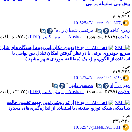
یش‌بینی سلسله‌مراتبی
.
۳۱۸-۳
‎ 10.52547/jiaeee.19.1.307
*
هره کاهه
،
مرتضی شعبان زاده
کیده
(۲۸۱۷ مشاهده)
|
Abstract |
متن کامل (PDF)
(۱۹۳۱ دریافت)
تعیین مکان‌یابی بهینه ایستگاه های شارژ
ریع خودروی برقی با در نظر گرفتن امکان تبادل بین نواحی با
ستفاده از الگوریتم ژنتیک (مطالعه موردی شهر مشهد )
.
۳۲۹-۳
‎ 10.52547/jiaeee.19.1.319
*
هران آزاد
،
محسن قاینی
کیده
(۵۲۹۷ مشاهده)
|
Abstract |
متن کامل (PDF)
(۳۱۳۵ دریافت)
ارائه روشی نوین جهت تخمین حالت
ینامیکی شبکه‌ توزیع صنعتی با استفاده از اندازه‌گیری‌های محدود
.
۳۴۰-۳
‎ 10.52547/jiaeee.19.1.331