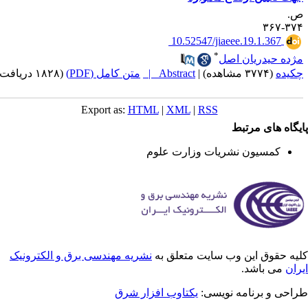
.
۳۷۴-۳
‎ 10.52547/jiaeee.19.1.367
*
ژده حیدریان اصل
کیده
(۳۷۷۴ مشاهده)
|
Abstract |
متن کامل (PDF)
(۱۸۲۸ دریافت)
Export as:
HTML
|
XML
|
RSS
یگاه های مرتبط
کمسیون نشریات وزارت علوم
یه حقوق این وب سایت متعلق به
نشریه مهندسی برق و الکترونیک
ران
می باشد.
احی و برنامه نویسی:
یکتاوب افزار شرق