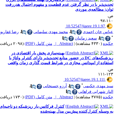
جدیدپذیر با در نظر گرفتن عدم قطعیت و مفهوم احتمال هدررفت
وان: مطالعه‌ی موردی
.
۱۱۰-
‎ 10.52547/jiaeee.19.1.97
باس خان احمدی
،
محمد مهدی سلیمانی
،
رضا غفارپور
،
سعید زمانیان
کیده
(۴۳۳۰ مشاهده)
|
Abstract |
متن کامل (PDF)
(۲۰۹۸ دریافت)
بهینه‌سازی پخش بار اقتصادی در
ریزشبکه‌های DC در حضور منابع تجدیدپذیر دارای کنترلر ولتاژ با
ستفاده از امپدانس مجازی در شرایط قیمت گذاری زمان واقعی
.
۱۲۳-۱
‎ 10.52547/jiaeee.19.1.111
*
ید مهدی حکیمی
،
آرزو حسنخانی
،
لناز شهرابی فراهانی
کیده
(۳۷۷۵ مشاهده)
|
Abstract |
متن کامل (PDF)
(۱۷۳۰ دریافت)
کنترل فرکانس-بار ریزشبکه دو ناحیه‌ای
ه وسیله کنترل‌کننده پیش‌بین مدل بهینه‌شده