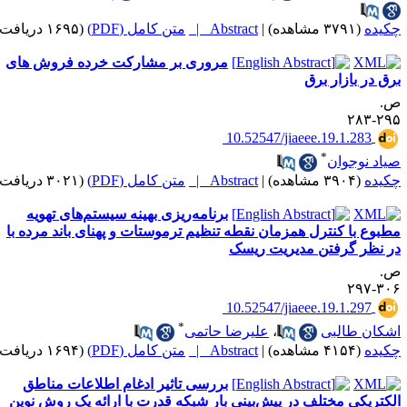
کیده
(۳۷۹۱ مشاهده)
|
Abstract |
متن کامل (PDF)
(۱۶۹۵ دریافت)
مروری بر مشارکت خرده فروش های
رق در بازار برق
.
۲۹۵-۲
‎ 10.52547/jiaeee.19.1.283
*
یاد نوجوان
کیده
(۳۹۰۴ مشاهده)
|
Abstract |
متن کامل (PDF)
(۳۰۲۱ دریافت)
برنامه‌ریزی بهینه سیستم‌های تهویه
طبوع با کنترل همزمان نقطه تنظیم ترموستات و پهنای باند مرده با
ر نظر گرفتن مدیریت ریسک
.
۳۰۶-۲
‎ 10.52547/jiaeee.19.1.297
*
شکان طالبی
،
علیرضا حاتمی
کیده
(۴۱۵۴ مشاهده)
|
Abstract |
متن کامل (PDF)
(۱۶۹۴ دریافت)
بررسی تاثیر ادغام اطلاعات مناطق
لکتریکی مختلف در پیش‌بینی بار شبکه قدرت با ارائه یک روش نوین