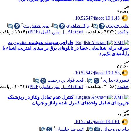
.
۵۱-
‎ 10.52547/jiaeee.19.1.43
*
لی جلیلیان
،
بابک طاهری
،
امیر صفدریان
کیده
(۴۲۳۲ مشاهده)
|
Abstract |
متن کامل (PDF)
(۱۹۱۴ دریافت)
طراحی سیستم هوشمند مقرون به
رفه برای شناسایی خطا در تابلوهای برق بر مبنای اینترنت اشیاء با
ایانه‌های تک‌برد
.
۶۰-
‎ 10.52547/jiaeee.19.1.53
*
یمور تاجداری
،
مُحد فؤاد بن رحمت
کیده
(۴۰۵۸ مشاهده)
|
Abstract |
متن کامل (PDF)
(۲۰۴۲ دریافت)
کنترل عدم تعادل ولتاژ در ریزشبکه
زیره ای شامل واحدهای کنترل شده ولتاژ و جریان
.
۷۳-
‎ 10.52547/jiaeee.19.1.61
*
یام پوروحدانی
،
علیرضا جلیلیان