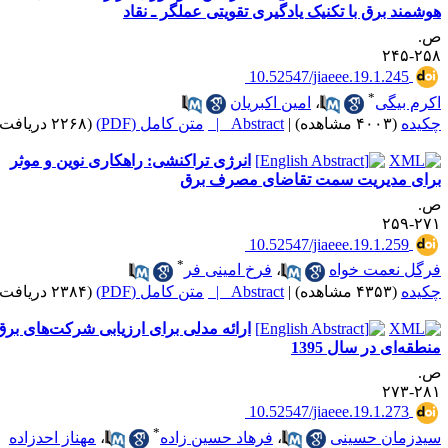
وشمند برق با تکنیک یادگیری تقویتی عملگر ـ نقاد
.
۲۵۸-۲
‎ 10.52547/jiaeee.19.1.245
*
کرم بیگی
،
امین اکبریان
کیده
(۴۰۰۳ مشاهده)
|
Abstract |
متن کامل (PDF)
(۲۲۶۸ دریافت)
انرژی تراکنشی: راهکاری نوین و موثر
رای مدیریت سمت تقاضای مصرف برق
.
۲۷۱-۲
‎ 10.52547/jiaeee.19.1.259
*
رگل نعمت خواه
،
فرخ امینی فر
کیده
(۴۳۵۳ مشاهده)
|
Abstract |
متن کامل (PDF)
(۲۳۸۴ دریافت)
ارائه مدلی برای ارزیابی شرکت‌های برق
نطقه‌ای در سال 1395
.
۲۸۱-۲
‎ 10.52547/jiaeee.19.1.273
*
یدزمان حسینی
،
فرهاد حسین زاده
،
مهناز احدزاده