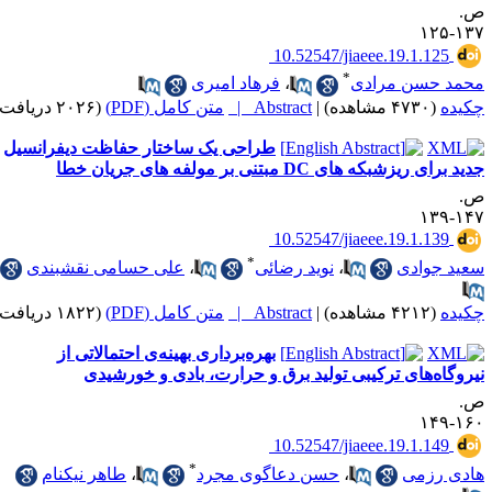
.
۱۳۷-۱
‎ 10.52547/jiaeee.19.1.125
*
حمد حسن مرادی
،
فرهاد امیری
کیده
(۴۷۳۰ مشاهده)
|
Abstract |
متن کامل (PDF)
(۲۰۲۶ دریافت)
طراحی یک ساختار حفاظت دیفرانسیل
ید برای ریزشبکه های DC مبتنی بر مولفه های جریان خطا
.
۱۴۷-۱
‎ 10.52547/jiaeee.19.1.139
*
عید جوادی
،
نوید رضائی
،
علی حسامی نقشبندی
کیده
(۴۲۱۲ مشاهده)
|
Abstract |
متن کامل (PDF)
(۱۸۲۲ دریافت)
بهره‌برداری بهینه‌ی احتمالاتی از
یروگاه‌های ترکیبی تولید برق و حرارت، بادی و خورشیدی
.
۱۶۰-۱
‎ 10.52547/jiaeee.19.1.149
*
ادی رزمی
،
حسن دعاگوی مجرد
،
طاهر نیکنام