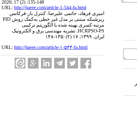
2020; 17 (2) :135-148
URL:
http://jiaeee.com/article-1-544-fa.html
امیری فرهاد، حاتمی علیرضا. کنترل بار-فرکانس
ریزشبکه مبتنی بر مدل غیر خطی به‌کمک روش PID
مرتبه کسری بهینه شده با الگوریتم ترکیبی
HCRPSO-PS. نشریه مهندسی برق و الکترونیک
ایران. ۱۳۹۹; ۱۷ (۲) :۱۳۵-۱۴۸
URL:
http://jiaeee.com/article-۱-۵۴۴-fa.html
شر