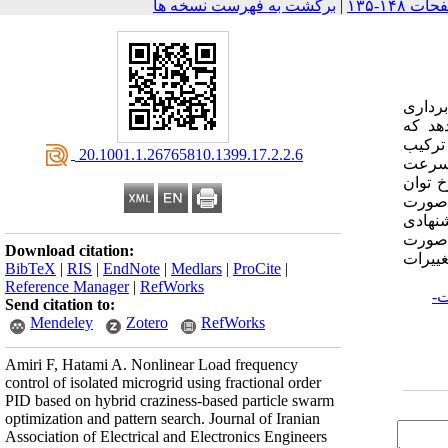
|
برگشت به فهرست نسخه ها
رداری
هد که
ترکیب
‎ 20.1001.1.26765810.1399.17.2.2.6
 سرعت
خ توان
ه‌صورت
شنهادی
صورت
Download citation:
ییرات
BibTeX
|
RIS
|
EndNote
|
Medlars
|
ProCite
|
Reference Manager
|
RefWorks
ت-
Send citation to:
Mendeley
Zotero
RefWorks
Amiri F, Hatami A. Nonlinear Load frequency
control of isolated microgrid using fractional order
PID based on hybrid craziness-based particle swarm
optimization and pattern search. Journal of Iranian
Association of Electrical and Electronics Engineers