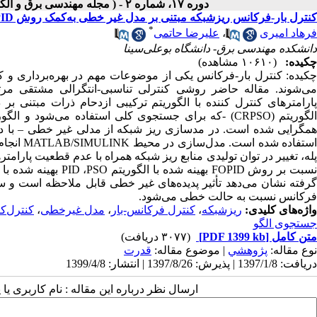
دوره ۱۷، شماره ۲ - ( مجله مهندسی برق و الکترونیک ایران - جلد ۱۷ شماره ۲ ۱۳۹۹ )
کنترل بار-فرکانس ریزشبکه مبتنی بر مدل غیر خطی به‌کمک روش PID مرتبه کسری بهینه شده با الگوریتم ترکیبی HCRPSO-PS
*
فرهاد امیری
،
علیرضا حاتمی
دانشکده مهندسی برق- دانشگاه بو‌علی‌سینا
چکیده:
(۱۰۶۱۰ مشاهده)
چکیده
:
کنترل بار-فرکانس یکی از موضوعات مهم در بهره‌برداری و ک
ی‌شوند. مقاله حاضر روشی کنترلی تناسبی-انتگرالی مشتقی مر
ارامترهای کنترل کننده با الگوریتم ترکیبی ازدحام ذرات مبتنی بر د
لگوریتم (
CRPSO
) -که برای جستجوی کلی استفاده می‌شود و الگو
همگرایی شده است. در مد‌سازی ریز شبکه از مدلی غیر خطی – با در نظ
ستفاده شده است. مدل‌سازی در محیط
MATLAB/SIMULINK
انجام
پله، تغییر در توان تولیدی منابع ریز شبکه همراه با عدم قطعیت پارا
سبت بر روش
FOPID
بهینه شده با الگوریتم
PSO
،
PID
بهینه شده با 
گرفته نشان می‌دهد تأثیر پدیده‌های غیر خطی قابل ملاحظه است 
فرکانس نسبت به حالت خطی می‌شود.
واژه‌های کلیدی:
ریزشبکه
،
کنترل فرکانس-بار
،
مدل غیرخطی
،
کنترل‌ک
جستجوی الگو
متن کامل
[PDF 1399 kb]
(۳۰۷۷ دریافت)
نوع مقاله:
پژوهشي
| موضوع مقاله:
قدرت
دریافت: 1397/1/8 | پذیرش: 1397/8/26 | انتشار: 1399/4/8
ارسال نظر درباره این مقاله : نام کاربری ی