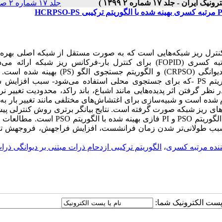
جلد ۱۷ شماره ۲ صفحات ۱۴۸-۱۳۵
نترل ریز شبکه‌هایی است که به ‌صورت مستقل از شبکه اصلی بهره‌ب
تبه کسری (
FOPID
) برای کنترل بار-فرکانس ریز شبکه ارائه می‌د
یوانگی (
CRPSO
) و الگوریتم جستجوی الگو (
PS
) بهینه شده است. 
ریتم
PS
-که برای جستجوی محلی استفاده می‌شود- سبب افزایش
ر گرفتن اثر پدیده‌هایی مانند اشباع، باند راکد، محدودیت تغییر نر
 شده است و شبیه‌سازی برای اغتشاش‌های مختلفی مانند تغییر بار ب
مترهای ریز شبکه صورت گرفته است. نتایج بیانگر برتری روش کنترلی پی
الگوریتم
PSO
و
PI
فازی بهینه شده با الگوریتم
PSO
است. مطالعات 
و سبب طولانی‌تر شدن زمان فرانشست، افزایش فراجهش، فروجهش تغ
ننده مرتبه کسری
،
الگوریتم ترکیبی ازدحام ذرات مبتنی بر دیوانگی ذرا
ا پست الکترونیک شما: