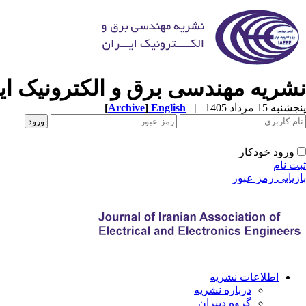
نشریه مهندسی برق و الکترونیک ایر
پنجشنبه 15 مرداد 1405
|
English
]
Archive
[
ورود خودکار
ثبت نام
بازیابی رمز عبور
اطلاعات نشریه
درباره نشریه
گروه دبیران