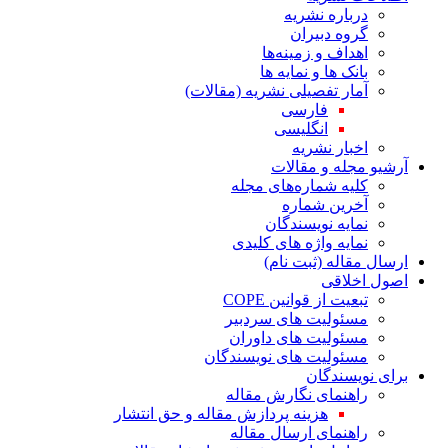
درباره نشریه
گروه دبیران
اهداف و زمینه‌ها
بانک ها و نمایه ها
آمار تفصیلی نشریه (مقالات)
فارسی
انگلیسی
اخبار نشریه
آرشیو مجله و مقالات
کلیه شماره‌های مجله
آخرین شماره
نمایه نویسندگان
نمایه واژه های کلیدی
ارسال مقاله (ثبت نام)
اصول اخلاقی
تبعیت از قوانین COPE
مسئولیت های سردبیر
مسئولیت های داوران
مسئولیت های نویسندگان
برای نویسندگان
راهنمای نگارش مقاله
هزینه پردازش مقاله و حق انتشار
راهنمای ارسال مقاله