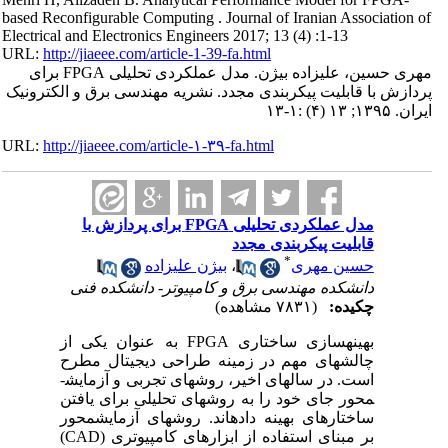
based Reconfigurable Computing . Journal of Iranian Association of
Electrical and Electronics Engineers 2017; 13 (4) :1-13
URL:
http://jiaeee.com/article-1-39-fa.html
مهری حسین، علیزاده بیژن. مدل عملکردی تحلیلی FPGA برای
پردازش با قابلیت پیکربندی مجدد. نشریه مهندسی برق و الکترونیک
ایران. ۱۳۹۵; ۱۳ (۴) :۱-۱۳
URL:
http://jiaeee.com/article-۱-۳۹-fa.html
مدل عملکردی تحلیلی FPGA برای پردازش با
قابلیت پیکربندی مجدد
*
حسین مهری
،
بیژن علیزاده
دانشکده مهندسی برق و کامپیوتر- دانشکده فنی
چکیده:
(۷۸۳۱ مشاهده)
بهینه­سازی ساختاری
FPGA
به عنوان یکی از
چالش­های مهم در زمینه طراحی دیجیتال مطرح
است. در سال­های اخیر، روش­های تجربی و آزمایش­
محور جای خود را به روش­های تحلیلی برای یافتن
ساختارهای بهینه داده­اند. روش­های آزمایش­محور
بر مبنای استفاده از ابزارهای کامپیوتری (
CAD
)