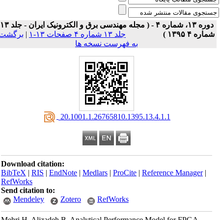
دوره ۱۳، شماره ۴ - ( مجله مهندسی برق و الکترونیک ایران - جلد ۱۳
ماره ۴ ۱۳۹۵ )
جلد ۱۳ شماره ۴ صفحات ۱۳-۱
|
برگشت
به فهرست نسخه ها
‎ 20.1001.1.26765810.1395.13.4.1.1
Download citation:
BibTeX
|
RIS
|
EndNote
|
Medlars
|
ProCite
|
Reference Manager
|
RefWorks
Send citation to:
Mendeley
Zotero
RefWorks
Mehri H, Alizadeh B. Analytical Performance Model for FPGA-