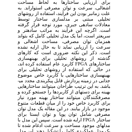
برای ارزیابی ساختارها به لحاظ مساحت
اشغالی، سرعت و توان مصرفی استواراند. به
علت زمان­بر بودن این فرآیند، استفاده از روش­های
تحلیلی مبتنی بر مدل­سازی ساختار توسط
معادلات ساده­ی جبری، مورد توجه قرار گرفته
است. اگرچه این فرآیند به مراتب ساده­تر و
سریع­تر است، اما یک مدل تحلیلی کامل که بتواند
همزمان توان مصرفی، مساحت اشغالی و
سرعت را ارزیابی نماید تا به حال ارایه نشده
است. ذکر این نکته ضروری است که کارهای
گذشته از روش­های تحلیلی برای بهینه­سازی
ساختارهای
FPGA
کاربرد عام استفاده کرده اند،
در حالی­ که استفاده از روش­های تحلیلی برای
بهینه­سازی ساختارهایی با کاربرد خاص موضوع
جذابی در زمینه پردازش قابل پیکر­بندی مجدد می­
باشد. به این ترتیب طراحان می­توانند ساختارهایی
بهینه برای دسته­ای از کاربردها را جستجو کرده و
مصرف­کنندگان می­توانند ساختار بهینه مورد نیاز
برای کاربرد خاص خود را از میان قطعات متنوع
موجود در بازار بیابند. در این مقاله یک مدل توان
مصرفی شامل توان پویا و توان ایستا برای
ساختار
FPGA
ارایه شده است. سپس این مدل با
مدل­های موجود مساحت و سرعت ادغام شده تا
یک مدل عملکردی کامل را تشکیل دهند. این مدل