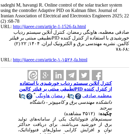
sadeghi M, havangi R. Online control of the solar tracker system
using the controller Adaptive PID on Kalman filter. Journal of
Iranian Association of Electrical and Electronics Engineers 2025; 22
(2) :68-78
URL:
http://jiaeee.com/article-1-1526-fa.html
صادقی معظمه، هاونگی رمضان. کنترل آنلاین سیستم ردیاب
خورشیدی با استفاده از کنترل کننده PIDتطبیقی مبتنی بر فیلتر
کالمن. نشریه مهندسی برق و الکترونیک ایران. ۱۴۰۴; ۲۲ (۲)
:۶۸-۷۸
URL:
http://jiaeee.com/article-۱-۱۵۲۶-fa.html
کنترل آنلاین سیستم ردیاب خورشیدی با استفاده
از کنترل کننده PIDتطبیقی مبتنی بر فیلتر کالمن
*
رمضان هاونگی
،
معظمه صادقی
دانشکده مهندسی برق و کامپیوتر - دانشگاه
بیرجند
چکیده:
(۳۵۱۲ مشاهده)
سیستم‌های
فتوولتائیک یکی از سامانه‌های تولید
برق از خورشید می‌باشند. برای دریافت حداکثر
توان و افزایش کارایی سلول‌های فتوولتائیک،