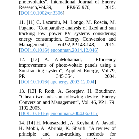
photovoltaics", International Journal of Energy
Research,Vol.39, PP.965-976, 2015.
[
DOI:10.1002/er.3306
]
11. [11] C. Lazaroiu, M. Longo, M. Roscia, M.
Pagano, "Comparative analysis of fixed and sun
tracking low power PV systems considering
energy consumption. Energy Conversion and
Management", Vol.92,PP.143-148, 2015.
[
DOI:10.1016/j.enconman.2014.12.046
]
12. [12] A. AliMohamad, " Efficiency
improvements of photo-voltaic panels using a
Sun-tracking system", Applied Energy, Vol.79,
PP. 345-354. 2004.
[
DOI:10.1016/j.apenergy.2003.12.004
]
13. [13] P. Roth, A. Georgiev, H. Boudinov,
"Cheap two axis sun following device. Energy
Conversion and Management", Vol. 46, PP.1179-
1192,2005.
[
DOI:10.1016/j.enconman.2004.06.015
]
14. [14] H. Mousazadeh, A. Keyhani, A. Javadi,
H. Mobli, A. Abrinia, K. Sharifi. "A review of
principle and sun-tracking methods for