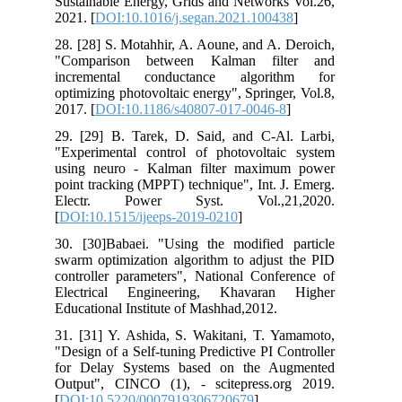
Sustainable Energy, Grids and Networks Vol.26,
2021. [
DOI:10.1016/j.segan.2021.100438
]
28. [28] S. Motahhir, A. Aoune, and A. Deroich,
"Comparison between Kalman filter and
incremental conductance algorithm for
optimizing photovoltaic energy", Springer, Vol.8,
2017. [
DOI:10.1186/s40807-017-0046-8
]
29. [29] B. Tarek, D. Said, and C-Al. Larbi,
"Experimental control of photovoltaic system
using neuro - Kalman filter maximum power
point tracking (MPPT) technique", Int. J. Emerg.
Electr. Power Syst. Vol.,21,2020.
[
DOI:10.1515/ijeeps-2019-0210
]
30. [30]Babaei. "Using the modified particle
swarm optimization algorithm to adjust the PID
controller parameters", National Conference of
Electrical Engineering, Khavaran Higher
Educational Institute of Mashhad,2012.
31. [31] Y. Ashida, S. Wakitani, T. Yamamoto,
"Design of a Self-tuning Predictive PI Controller
for Delay Systems based on the Augmented
Output", CINCO (1), - scitepress.org 2019.
[
DOI:10.5220/0007919306720679
]