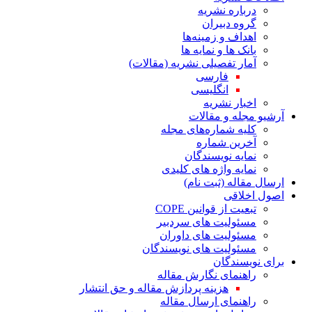
درباره نشریه
گروه دبیران
اهداف و زمینه‌ها
بانک ها و نمایه ها
آمار تفصیلی نشریه (مقالات)
فارسی
انگلیسی
اخبار نشریه
آرشیو مجله و مقالات
کلیه شماره‌های مجله
آخرین شماره
نمایه نویسندگان
نمایه واژه های کلیدی
ارسال مقاله (ثبت نام)
اصول اخلاقی
تبعیت از قوانین COPE
مسئولیت های سردبیر
مسئولیت های داوران
مسئولیت های نویسندگان
برای نویسندگان
راهنمای نگارش مقاله
هزینه پردازش مقاله و حق انتشار
راهنمای ارسال مقاله