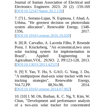
Journal of Iranian Association of Electrical and
Electronics Engineers 2023; 20 (2) :159-169
[
DOI:10.52547/jiaeee.20.2.159
]
7. [7] L. Serrano-Lujan, N. Espinosa, J. Abad, A.
Urbina, "He greenest decision on photovoltaic
system allocation", Renewable Energy, 1348-
1356, 2017.
[
DOI:10.1016/j.renene.2016.10.020
]
8. [8] R. Carvalho, A. Lacerda Filho, P. Resende
Possi, J. Kruckeberg, "An economical,two axes
solar tracking system for implementation in
Brazil", Applied Engineering in
Agriculture,VOL. 29,NO. 2, PP.123-128, 2013.
[
DOI:10.13031/2013.42525
]
9. [9] Y. Yao, Y. Hu, S. GAO, G. Yang, J. Du,
"A multipurpose dual-axis solar tracker with two
tracking strategies", Renewable Energy,
Vol.72,PP. 88,No.98, 2014.
[
DOI:10.1016/j.renene.2014.07.002
]
10. [10] J. M. Oh, Burhan, K. C. Ng, Y. Kim, W.
Chun, "Development and performance analysis
of a two‐axis solar tracker for concentrated