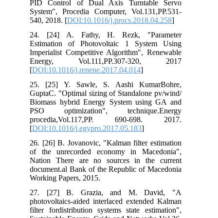
PID Control of Dual Axis Turntable Servo
System", Procedia Computer, Vol.131,PP.531-
540, 2018. [
DOI:10.1016/j.procs.2018.04.258
]
24. [24] A. Fathy, H. Rezk, "Parameter
Estimation of Photovoltaic 1 System Using
Imperialist Competitive Algorithm", Renewable
Energy, Vol.111,PP.307-320, 2017
[
DOI:10.1016/j.renene.2017.04.014
]
25. [25] Y. Sawle, S. Aashi KumarBohre,
GuptaC. "Optimal sizing of Standalone pv/wind/
Biomass hybrid Energy System using GA and
PSO optimization", technique.Energy
procedia,Vol.117,PP. 690-698. 2017.
[
DOI:10.1016/j.egypro.2017.05.183
]
26. [26] B. Jovanovic, "Kalman filter estimation
of the unrecorded economy in Macedonia",
Nation There are no sources in the current
document.al Bank of the Republic of Macedonia
Working Papers, 2015.
27. [27] B. Grazia, and M. David, "A
photovoltaics-aided interlaced extended Kalman
filter fordistribution systems state estimation",