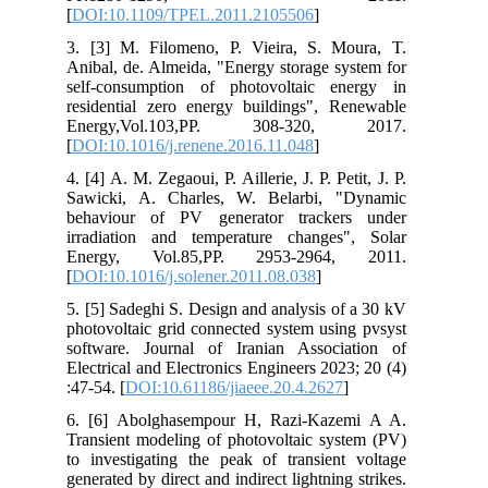
[
DOI:10.1109/TPEL.2011.2105506
]
3. [3] M. Filomeno, P. Vieira, S. Moura, T.
Anibal, de. Almeida, "Energy storage system for
self-consumption of photovoltaic energy in
residential zero energy buildings", Renewable
Energy,Vol.103,PP. 308-320, 2017.
[
DOI:10.1016/j.renene.2016.11.048
]
4. [4] A. M. Zegaoui, P. Aillerie, J. P. Petit, J. P.
Sawicki, A. Charles, W. Belarbi, "Dynamic
behaviour of PV generator trackers under
irradiation and temperature changes", Solar
Energy, Vol.85,PP. 2953-2964, 2011.
[
DOI:10.1016/j.solener.2011.08.038
]
5. [5] Sadeghi S. Design and analysis of a 30 kV
photovoltaic grid connected system using pvsyst
software. Journal of Iranian Association of
Electrical and Electronics Engineers 2023; 20 (4)
:47-54. [
DOI:10.61186/jiaeee.20.4.2627
]
6. [6] Abolghasempour H, Razi-Kazemi A A.
Transient modeling of photovoltaic system (PV)
to investigating the peak of transient voltage
generated by direct and indirect lightning strikes.