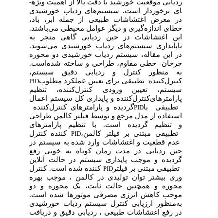
ردیابی موقعیت خورشید با دقت بالا از اهمیت ویژه­
ای برخوردار است. سیستم‌های ردیاب خورشیدی
در معرض اغتشاشات طبیعی از جمله ابر، باد،
خطای اندازه‌گیری و دیگر عوامل محیطی می‌باشند.
این اغتشاشات در حین ردیابی گاهی منجر به
ناپایداری سیستم‌های ردیاب خورشیدی می‌شوند.
در این مقاله، سیستم ردیاب خورشیدی دو محوره
چرخان- خطی مقاوم، طراحی و ساخته شده‌است.
به منظور کنترل و ردیابی دقیق سیستم،
کنترل‌کننده
تطبیقی برای تعیین عملکرد مطلوب
PID
سیستم، تعیین ورودی کنترل‌کننده، تنظیم
پارامترهای‌کنترل‌کننده و پایداری کل سیستم اعمال
تطبیقی با
گردیده و پارامترهای کنترل‌کننده
PID
استفاده از مدل مرجع و توسط فیلتر کالمن طراحی
و تنظیم گردیده ‌است. با تنظیم پارامترهای
تطبیقی مبتنی بر فیلتر کالمن،
کننده
کنترل
PID
عدم قطعیت و اغتشاشات وارد شده به سیستم در
حین ردیابی در مدت زمان کوتاه به خوبی رفع
گردیده و موجب پایداری سیستم در حالت آنلاین
تطبیقی مبتنی بر فیلتر
کننده
شده ‌است. کنترل
PID
وری بیشتر توان تولیدی در
کالمن ، موجب بهره
محوره و همچنین
حالت ثابت، یک محوره و دو
موجب کاهش انرژی مصرفی موتورها شده‌ است.
به‌منظور ارزیابی کنترل سیستم ردیاب خورشیدی
در رفع اغتشاشات طبیعی ، ردیابی دقیق و دریافت