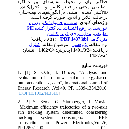
حداکثر توان از محیط، مقایسه‌ای بین عملکرد
تطبیقی مبتنی بر فیلتر کالمن و
کنترل‌کننده
PID
کنترل‌کننده
مبتنی بر الگوریتم‌های بهینه‌سازی
PID
در حالت آفلاین و آنلاین، صورت گرفته ‌است
.
ردیاب
،
سیستم فتوولتائیک
واژه‌های کلیدی:
کنترل‌کنندهPID
،
رفع اغتشاشات
،
خورشیدی
فیلتر کالمن
،
مدل مرجع
،
تطبیقی
(۸۵۱ دریافت)
[PDF 1437 kb]
متن کامل
نوع مقاله:
پژوهشي
| موضوع مقاله:
کنترل
دریافت: 1401/8/24 | پذیرش: 1402/6/4 | انتشار:
1404/5/24
فهرست منابع
1. [1] S. Ozlu, I. Dincer, "Analysis and
evaluation of a new solar energy‐based
multigeneration system", International Journal of
Energy Research ,Vol.40, PP. 1339-1354,2016.
[
DOI:10.1002/er.3516
]
2. [2] S. Seme, G. Stumberger, J. Vorsic,
"Maximum efficiency trajectories of a two-axis
sun tracking system determined considering
tracking system consumption", IEEE
Transactions on Power Electronics,Vol.26,
PP.1280-1290, 2011.