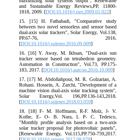
maximizing solar systems output", Renewable
and Sustainable Energy Reviews,PP, 11800-
1818, 2009. [
DOI:10.1016/j.rser.2009.01.022
]
15. [15] H. Fathabadi, "Comparative study
between two novel sensorless and sensor based
dual-axis solar trackers", Solar Energy, Vol.138,
PP.67-76, 2016.
[
DOI:10.1016/j.solener.2016.09.009
]
16. [16] Y. Away, M. Ikhsan, "Dual-axis sun
tracker sensor based on tetrahedron geometry.
Automation in Construction", Vol.73, PP.175-
183, 2017. [
DOI:10.1016/j.autcon.2016.10.009
]
17. [17] M. Abdollahpour, M. R. Golzarian, A.
Rohani. Hossein, A. Zarchi, "Development of a
machine vision dual-axis solar tracking system",
Solar Energy,Vol. 196,PP.136-143,2018.
[
DOI:10.1016/j.solener.2018.03.059
]
18. [18] F- M. Hoffmann, R-F. Molz, J- V.
Kothe, E- O- B. Nara, L P- C. Tedesco,
"Monthly profile analysis based on a two-axis
solar tracker proposal for photovoltaic panels",
[Renewable Energy, Vol.115,PP.750-759,2017.
[
DOI:10.1016/j.renene.2017.08.079
]