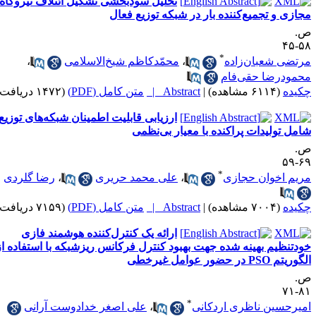
تحلیل سودبخشی تشکیل ائتلاف نیروگاه
جازی و تجمیع‌کننده بار در شبکه توزیع فعال
.
۵۸-
*
رتضی شعبان‌زاده
،
محمّدکاظم شیخ‌الاسلامی
،
حمودرضا حقی‌فام
کیده
(۶۱۱۴ مشاهده)
|
Abstract |
متن کامل (PDF)
(۱۴۷۲ دریافت)
ارزیابی قابلیت اطمینان شبکه‌های توزیع
امل تولیدات پراکنده با معیار بی‌نظمی
.
۶۹-
*
ریم‌ اخوان حجازی
،
علی محمد حریری
،
رضا گلردی
کیده
(۷۰۰۴ مشاهده)
|
Abstract |
متن کامل (PDF)
(۷۱۵۹ دریافت)
ارائه یک کنترل‌کننده هوشمند فازی
ودتنظیم بهینه شده جهت بهبود کنترل فرکانس ریزشبکه با استفاده از
وریتم PSO در حضور عوامل غیرخطی
.
۸۱-
*
میرحسین ناظری اردکانی
،
علی اصغر خدادوست آرانی