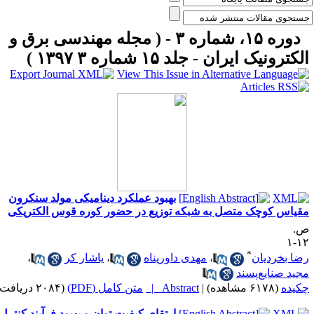
دوره ۱۵، شماره ۳ - ( مجله مهندسی برق و
لکترونیک ایران - جلد ۱۵ شماره ۳ ۱۳۹۷ )
بهبود عملکرد دینامیکی مولد سنکرون
قیاس کوچک متصل به شبکه توزیع در حضور کوره قوس الکتریکی
.
۱۲
*
ضا بخردیان
،
مهدی داورپناه
،
یاشار کر
،
جید صنایع‌پسند
کیده
(۶۱۷۸ مشاهده)
|
Abstract |
متن کامل (PDF)
(۲۰۸۴ دریافت)
ارتقای کیفیت توان و بهبود فرآیند کنترل