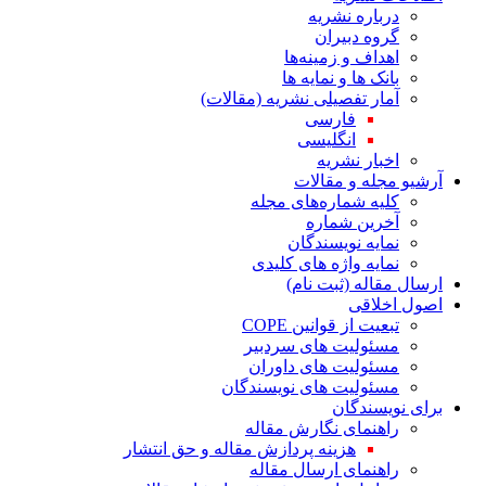
درباره نشریه
گروه دبیران
اهداف و زمینه‌ها
بانک ها و نمایه ها
آمار تفصیلی نشریه (مقالات)
فارسی
انگلیسی
اخبار نشریه
آرشیو مجله و مقالات
کلیه شماره‌های مجله
آخرین شماره
نمایه نویسندگان
نمایه واژه های کلیدی
ارسال مقاله (ثبت نام)
اصول اخلاقی
تبعیت از قوانین COPE
مسئولیت های سردبیر
مسئولیت های داوران
مسئولیت های نویسندگان
برای نویسندگان
راهنمای نگارش مقاله
هزینه پردازش مقاله و حق انتشار
راهنمای ارسال مقاله