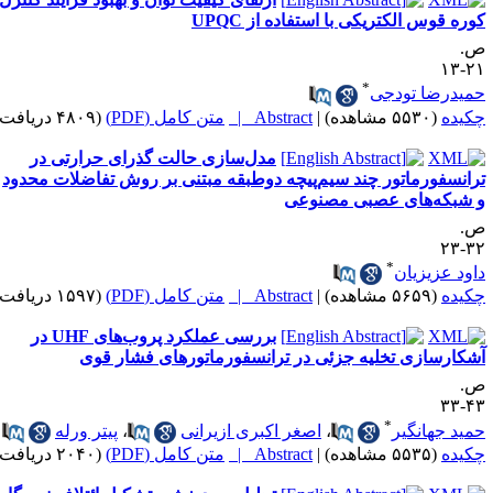
وره قوس الکتریکی با استفاده از UPQC
.
۲۱-
*
میدرضا تودجی
کیده
(۵۵۳۰ مشاهده)
|
Abstract |
متن کامل (PDF)
(۴۸۰۹ دریافت)
مدل‌سازی حالت گذرای حرارتی در
رانسفورماتور چند سیم‌پیچه دوطبقه مبتنی بر روش تفاضلات محدود
 شبکه‌های عصبی مصنوعی
.
۳۲-
*
اود عزیزیان
کیده
(۵۶۵۹ مشاهده)
|
Abstract |
متن کامل (PDF)
(۱۵۹۷ دریافت)
بررسی عملکرد پروب‌های UHF در
شکارسازی تخلیه جزئی در ترانسفورماتورهای فشار قوی
.
۴۳-
*
مید جهانگیر
،
اصغر اکبری ازیرانی
،
پیتر ورله
کیده
(۵۵۳۵ مشاهده)
|
Abstract |
متن کامل (PDF)
(۲۰۴۰ دریافت)