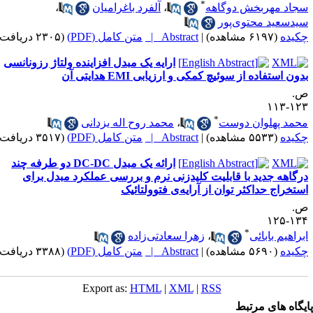
*
جاد مهربخش دوگاهه
،
آلفرد باغرامیان
،
ید‌سعید محتوی‌پور
کیده
(۶۱۹۷ مشاهده)
|
Abstract |
متن کامل (PDF)
(۲۳۰۵ دریافت)
ارایه یک مبدل افزاینده ولتاژ رزونانسی
دون استفاده از سوئیچ کمکی و ارزیابی EMI هدایتی آن
.
۱۲۳-۱
*
حمد پهلوان دوست
،
محمد روح اله یزدانی
کیده
(۵۵۳۳ مشاهده)
|
Abstract |
متن کامل (PDF)
(۳۵۱۷ دریافت)
ارائه یک مبدل DC-DC دو طرفه چند
رگاهه جدید با قابلیت کلیدزنی نرم و بررسی عملکرد مبدل برای
ستخراج حداکثر توان از آرایه‌ی فتوولتائیک
.
۱۳۴-۱
*
براهیم بابائی
،
زهرا سعادتی‌زاده
کیده
(۵۶۹۰ مشاهده)
|
Abstract |
متن کامل (PDF)
(۳۳۸۸ دریافت)
Export as:
HTML
|
XML
|
RSS
یگاه های مرتبط