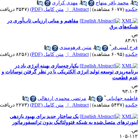
،
محمد باقر منهاج
،
مهدی کراری
کیده
(۶۰۷۷ مشاهده)
|
Abstract |
متن کامل (PDF)
(۳۵۴۷ دریافت)
مفاهیم و مبانی ارزیابی تاب‌آوری در
بکه‌های برق
.
۹۱-
*
رخ امینی‌فر
،
متین فرهومندی
کیده
(۶۰۹۵ مشاهده)
|
Abstract |
متن کامل (PDF)
(۸۲۵۶ دریافت)
یکپارچه‌سازی بهینه انرژی باد در
رنامه‌ریزی توسعه تولید انرژی الکتریکی با در نظر گرفتن نوسانات و
دم قطعیت
.
۱۰۴-
*
اطمه جهانبانی
،
مرتضی محمدی اردهالی
کیده
(۵۴۳۷ مشاهده)
|
Abstract |
متن کامل (PDF)
(۲۲۷۳ دریافت)
یک ساختار جدید برای بهبود بازدهی
ینورترهای متصل‌شده به شبکه فتوولتائیک بدون ترانسفورماتور
.
۱۱۲-۱