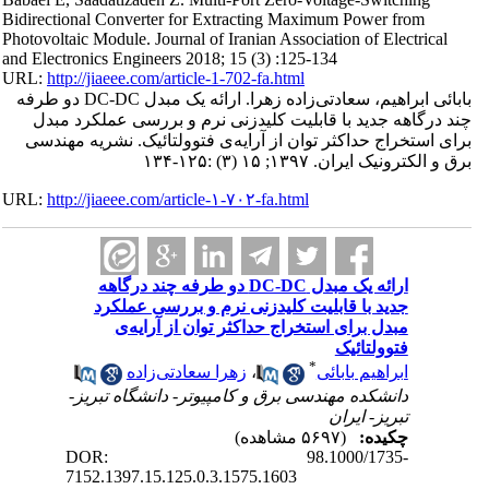
Bidirectional Converter for Extracting Maximum Power from
Photovoltaic Module. Journal of Iranian Association of Electrical
and Electronics Engineers 2018; 15 (3) :125-134
URL:
http://jiaeee.com/article-1-702-fa.html
بابائی ابراهیم، سعادتی‌زاده زهرا. ارائه یک مبدل DC-DC دو طرفه
چند درگاهه جدید با قابلیت کلیدزنی نرم و بررسی عملکرد مبدل
برای استخراج حداکثر توان از آرایه‌ی فتوولتائیک. نشریه مهندسی
برق و الکترونیک ایران. ۱۳۹۷; ۱۵ (۳) :۱۲۵-۱۳۴
URL:
http://jiaeee.com/article-۱-۷۰۲-fa.html
ارائه یک مبدل DC-DC دو طرفه چند درگاهه
جدید با قابلیت کلیدزنی نرم و بررسی عملکرد
مبدل برای استخراج حداکثر توان از آرایه‌ی
فتوولتائیک
*
ابراهیم بابائی
،
زهرا سعادتی‌زاده
دانشکده مهندسی برق و کامپیوتر- دانشگاه تبریز-
تبریز- ایران
چکیده:
(۵۶۹۷ مشاهده)
DOR: 98.1000/1735-
7152.1397.15.125.0.3.1575.1603