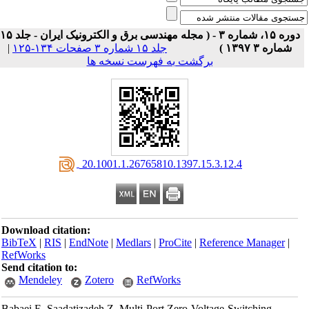
دوره ۱۵، شماره ۳ - ( مجله مهندسی برق و الکترونیک ایران - جلد ۱۵
شماره ۳ ۱۳۹۷ )
جلد ۱۵ شماره ۳ صفحات ۱۳۴-۱۲۵
|
برگشت به فهرست نسخه ها
‎ 20.1001.1.26765810.1397.15.3.12.4
Download citation:
BibTeX
|
RIS
|
EndNote
|
Medlars
|
ProCite
|
Reference Manager
|
RefWorks
Send citation to:
Mendeley
Zotero
RefWorks
Babaei E, Saadatizadeh Z. Multi-Port Zero-Voltage-Switching