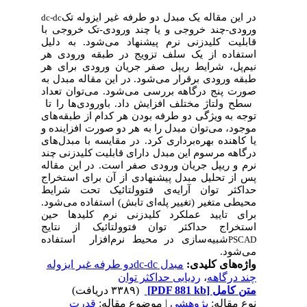
در این مقاله یک مبدل
دو طرفه غیر ایزوله تک
dc-dc
ورودی-چند خروجی و یا چند ورودی-تک خروجی با
قابلیت کلیدزنی نرم پیشنهاد می‌شود. به دلیل
استفاده از یک سلف تزویج در طبقه ورودی هر
نیم‌پل، شرایط ریپل صفر جریان ورودی برای هر
طبقه ورودی برقرار می‌شود. در این مقاله مبدل به
صورت پنج درگاهه بررسی می‌شود. می‌توان تعداد
سطح ولتاژ مختلف افزایش داد. با
ورودی‌ها را تا
توجه به ویژگی دو طرفه بودن هر کدام از طبقه‌های
موجود، می‌توان مبدل را به هر دو صورت افزاینده و
یا کاهنده بهره‌برداری کرد. در مقایسه با مبدل‌های
درگاهه مرسوم این مبدل دارای قابلیت کلیدزنی
چند
نرم و ریپل جریان ورودی صفر است. در این مقاله
پس از تحلیل مبدل پیشنهادی از آن برای استخراج
حداکثر توان آرایه‌ی فتوولتائیک تحت شرایط
محیطی متغیر (تغییر پله‌ای تابش) استفاده می‌شود.
برای تایید عملکرد کلیدزنی نرم کلیدها حین
استخراج حداکثر توان فتوولتائیک از نتایج
شبیه‌سازی در محیط نرم‌افزار
استفاده
PSCAD
می‌شود.
واژه‌های کلیدی:
مبدل dc-dcدو طرفه غیر ایزوله
چند درگاهه
،
ردیابی حداکثر توان
متن کامل
[PDF 881 kb]
(۳۳۸۹ دریافت)
نوع مقاله:
پژوهشي
| موضوع مقاله:
قدرت