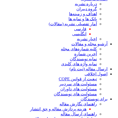
درباره نشریه
گروه دبیران
اهداف و زمینه‌ها
بانک ها و نمایه ها
آمار تفصیلی نشریه (مقالات)
فارسی
انگلیسی
اخبار نشریه
آرشیو مجله و مقالات
کلیه شماره‌های مجله
آخرین شماره
نمایه نویسندگان
نمایه واژه های کلیدی
ارسال مقاله (ثبت نام)
اصول اخلاقی
تبعیت از قوانین COPE
مسئولیت های سردبیر
مسئولیت های داوران
مسئولیت های نویسندگان
برای نویسندگان
راهنمای نگارش مقاله
هزینه پردازش مقاله و حق انتشار
راهنمای ارسال مقاله