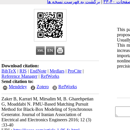
برگشت به فهرست نسخه ها
|
This pa
propos
Usually
This m
increa
importa
nonlin
Download citation:
precis
BibTeX
|
RIS
|
EndNote
|
Medlars
|
ProCite
|
Reference Manager
|
RefWorks
Send citation to:
Mendeley
Zotero
RefWorks
Zaker B, Karrari M, Mirsalim M, B. Gharehpetian
G, Moaddabi N. PMU-Based Matching Pursuit
Method for Black-Box Modeling of Synchronous
Generator. Journal of Iranian Association of
Electrical and Electronics Engineers 2016; 12 (3)
:33-40