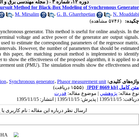
دوره ۱۲، شماره ۳ - ( مجله مهندسی برق و الکترونیک ایران - جلد ۱۲ شماره ۳ ۱۳۹۴ )
rsuit Method for Black-Box Modeling of Synchronous Generator
،
M. Mirsalim
،
G. B. Gharehpetian
،
N. Moaddabi
چکیده:
(۵۷۴۶ مشاهده)
ynchronous generator. This method is useful for online analysis. In the
terminal voltage and active power of the generator are output signals.
 used to estimate the corresponding parameters of the regressor matrix.
g intervals. However, the number of parameters that should be estimated
 In this paper, the matching pursuit method is implemented to identify
 to show the effectiveness of the proposed algorithm, it is applied to a
surement unit (PMU). The simulation results show the effectiveness and
tion
،
Synchronous generator
،
Phasor measurement unit.
واژه‌های کلیدی:
(۱۵۵۵ دریافت)
[PDF 8669 kb]
متن کامل
نوع مقاله:
پژوهشي
| موضوع مقاله:
قدرت
دریافت: 1395/11/15 | پذیرش: 1395/11/15 | انتشار: 1395/11/15
ارسال نظر درباره این مقاله : نام کاربری :