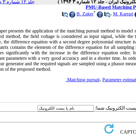
جلد ۱۲ شماره ۳ صفحات ۴۰-۳۳
PMU-Based Matching Pu
*
B. Zaker
،
M. Karrari
per presents the application of the matching pursuit method to model s
ed method, the field voltage is considered as input signal, while the 
, the difference equation with a second degree polynomial structure is
atrix contains the elements of the difference equation for all samplin
ses significantly with the increase in the difference equation order.
nt parameters with a very good accuracy and in a shorter time. In order
ear generator and the required signals are sampled using a phasor mea
ion of the proposed method.
Matching pursuit
،
Parameter estima
یا پست الکترونیک شما