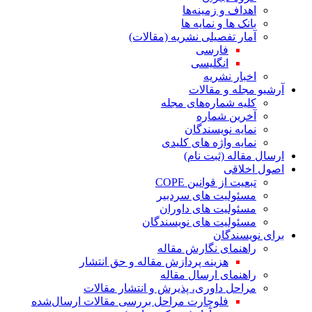
اهداف و زمینه‌ها
بانک ها و نمایه ها
آمار تفصیلی نشریه (مقالات)
فارسی
انگلیسی
اخبار نشریه
آرشیو مجله و مقالات
کلیه شماره‌های مجله
آخرین شماره
نمایه نویسندگان
نمایه واژه های کلیدی
ارسال مقاله (ثبت نام)
اصول اخلاقی
تبعیت از قوانین COPE
مسئولیت های سردبیر
مسئولیت های داوران
مسئولیت های نویسندگان
برای نویسندگان
راهنمای نگارش مقاله
هزینه پردازش مقاله و حق انتشار
راهنمای ارسال مقاله
مراحل داوری، پذیرش و انتشار مقالات
فلوچارت مراحل بررسی مقالات ارسال‌شده