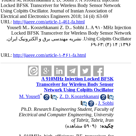
Locked BFSK Transceiver for Wireless Body Sensor Network
Using Colpitts Oscillator. Journal of Iranian Association of
Electrical and Electronics Engineers 2018; 14 (4) :63-69
URL:
http://jiaeee.com/article-1-461-fa.html
Yousefi M.، Koozehkanani Z. D.، Sobhi J.. A ۹۱۰MHz Injection
Locked BFSK Transceiver for Wireless Body Sensor Network
Using Colpitts Oscillator. نشریه مهندسی برق و الکترونیک ایران.
۱۳۹۶; ۱۴ (۴) :۶۳-۶۹
URL:
http://jiaeee.com/article-۱-۴۶۱-fa.html
A 910MHz Injection Locked BFSK
Transceiver for Wireless Body Sensor
Network Using Colpitts Oscillator
*
M. Yousefi
،
Z. D. Koozehkanani
،
J. Sobhi
Ph.D. Research Engineering Student, Faculty of
Electrical and Computer Engineering, University
of Tabriz, Tabriz, Iran
چکیده:
(۵۹۰۹ مشاهده)