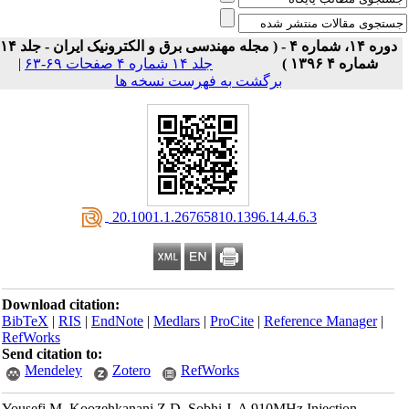
دوره ۱۴، شماره ۴ - ( مجله مهندسی برق و الکترونیک ایران - جلد ۱۴
|
جلد ۱۴ شماره ۴ صفحات ۶۹-۶۳
شماره ۴ ۱۳۹۶ )
برگشت به فهرست نسخه ها
‎ 20.1001.1.26765810.1396.14.4.6.3
Download citation:
BibTeX
|
RIS
|
EndNote
|
Medlars
|
ProCite
|
Reference Manager
|
RefWorks
Send citation to:
Mendeley
Zotero
RefWorks
Yousefi M, Koozehkanani Z D, Sobhi J. A 910MHz Injection