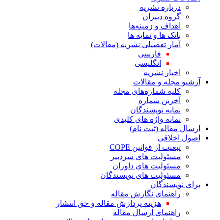
درباره نشریه
گروه دبیران
اهداف و زمینه‌ها
بانک ها و نمایه ها
آمار تفصیلی نشریه (مقالات)
فارسی
انگلیسی
اخبار نشریه
آرشیو مجله و مقالات
کلیه شماره‌های مجله
آخرین شماره
نمایه نویسندگان
نمایه واژه های کلیدی
ارسال مقاله (ثبت نام)
اصول اخلاقی
تبعیت از قوانین COPE
مسئولیت های سردبیر
مسئولیت های داوران
مسئولیت های نویسندگان
برای نویسندگان
راهنمای نگارش مقاله
هزینه پردازش مقاله و حق انتشار
راهنمای ارسال مقاله