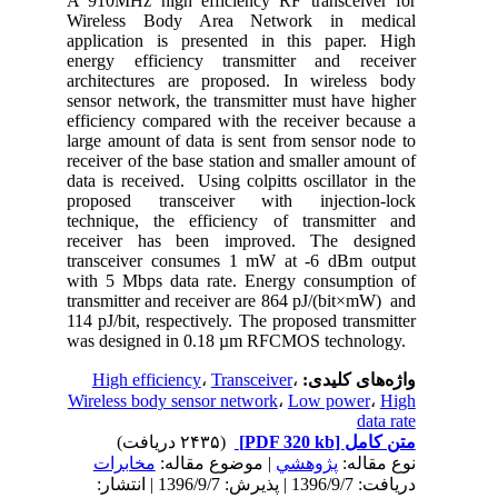
A 910MHz high efficiency RF transceiver for
Wireless Body Area Network in medical
application is presented in this paper. High
energy efficiency transmitter and receiver
architectures are proposed. In wireless body
sensor network, the transmitter must have higher
efficiency compared with the receiver because a
large amount of data is sent from sensor node to
receiver of the base station and smaller amount of
data is received. Using colpitts oscillator in the
proposed transceiver with injection-lock
technique, the efficiency of transmitter and
receiver has been improved. The designed
transceiver consumes 1 mW at -6 dBm output
with 5 Mbps data rate. Energy consumption of
transmitter and receiver are 864 pJ/(bit×mW) and
114 pJ/bit, respectively. The proposed transmitter
was designed in 0.18 µm RFCMOS technology.
High efficiency
،
Transceiver
،
واژه‌های کلیدی:
Wireless body sensor network
،
Low power
،
High
data rate
(۲۴۳۵ دریافت)
[PDF 320 kb]
متن کامل
نوع مقاله:
پژوهشي
| موضوع مقاله:
مخابرات
دریافت: 1396/9/7 | پذیرش: 1396/9/7 | انتشار: