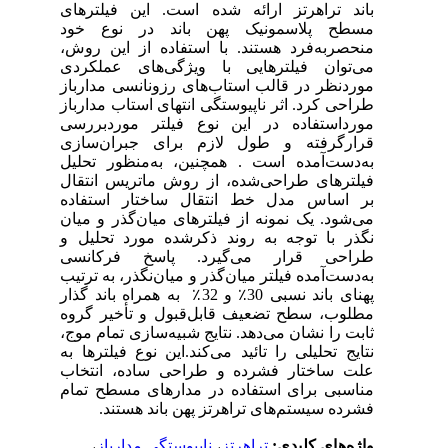
باند تراهرتز ارائه ‌شده است. این فیلترهای
مسطح پلاسمونیک پهن باند در نوع خود
منحصربه‌فرد هستند. با استفاده از این روش،
می‌توان فیلترهایی با ویژگی‌های عملکردی
موردنظر در قالب استاب‌های رزونانسی مدارباز
طراحی کرد.
اثر ناپیوستگی انتهای استاب مدارباز
مورداستفاده در این نوع فیلتر موردبررسی
قرارگرفته و طول لازم برای جبران‌سازی
به‌دست‌آمده است . همچنین، به‌منظور تحلیل
فیلترهای طراحی‌شده، از روش ماتریس انتقال
بر اساس مدل خط انتقال ساختار استفاده
می‌شود. یک نمونه از فیلترهای میان‌گذر و میان
نگذر با توجه به روند ذکرشده مورد تحلیل و
طراحی قرار می‌گیرد. پاسخ فرکانسی
به‌دست‌آمده فیلتر میان‌گذر و میان‌نگذر، به ترتیب
پهنای باند نسبی 30٪ و 32٪ به همراه باند گذار
مطلوب، سطح تضعیف قابل‌قبول و تأخیر گروه
ثابت را نشان می‌دهد. نتایج شبیه‌سازی تمام موج،
نتایج تحلیلی را تائید می‌کند.این نوع فیلترها به
علت ساختار فشرده و طراحی ساده، انتخاب
مناسبی برای استفاده در مدارهای مسطح تمام
فشرده سیستم‌های تراهرتز پهن باند هستند.
واژه‌های کلیدی:
تراهرتز
،
ناپیوستگی مدارباز
،