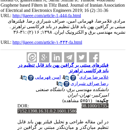
Graphene based Filters in THz Band. Journal of Iranian Association
of Electrical and Electronics Engineers 2019; 16 (2) :31-36
URL:
http://jiaeee.com/article-1-444-fa.html
مرادی غلامرضا، قهرمانی امین، صراف شیرازی رضا. فیلترهای
مبتنی بر گرافین پهن باند قابل تنظیم در باند فرکانسی تراهرتز .
نشریه مهندسی برق و الکترونیک ایران. ۱۳۹۸; ۱۶ (۲) :۳۱-۳۶
URL:
http://jiaeee.com/article-۱-۴۴۴-fa.html
فیلترهای مبتنی بر گرافین پهن باند قابل تنظیم در
باند فرکانسی تراهرتز
*
غلامرضا مرادی
،
امین قهرمانی
،
رضا صراف شیرازی
دانشکده مهندسی برق- دانشگاه صنعتی
امیرکبیر- تهران- ایران
چکیده:
(۵۷۵۱ مشاهده)
DOR:
98.1000/1735-
7152.1398.16.31.0.2.1601.1586
در این مقاله طراحی و تحلیل فیلتر پهن باند قابل
تنظیم میان‌گذر و میان‌نگذر مبتنی بر گرافین در