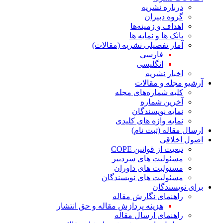
درباره نشریه
گروه دبیران
اهداف و زمینه‌ها
بانک ها و نمایه ها
آمار تفصیلی نشریه (مقالات)
فارسی
انگلیسی
اخبار نشریه
آرشیو مجله و مقالات
کلیه شماره‌های مجله
آخرین شماره
نمایه نویسندگان
نمایه واژه های کلیدی
ارسال مقاله (ثبت نام)
اصول اخلاقی
تبعیت از قوانین COPE
مسئولیت های سردبیر
مسئولیت های داوران
مسئولیت های نویسندگان
برای نویسندگان
راهنمای نگارش مقاله
هزینه پردازش مقاله و حق انتشار
راهنمای ارسال مقاله