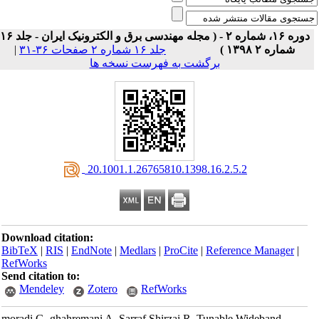
دوره ۱۶، شماره ۲ - ( مجله مهندسی برق و الکترونیک ایران - جلد ۱۶
شماره ۲ ۱۳۹۸ )
جلد ۱۶ شماره ۲ صفحات ۳۶-۳۱
|
برگشت به فهرست نسخه ها
‎ 20.1001.1.26765810.1398.16.2.5.2
Download citation:
BibTeX
|
RIS
|
EndNote
|
Medlars
|
ProCite
|
Reference Manager
|
RefWorks
Send citation to:
Mendeley
Zotero
RefWorks
moradi G, ghahremani A, Sarraf Shirzai R. Tunable Wideband