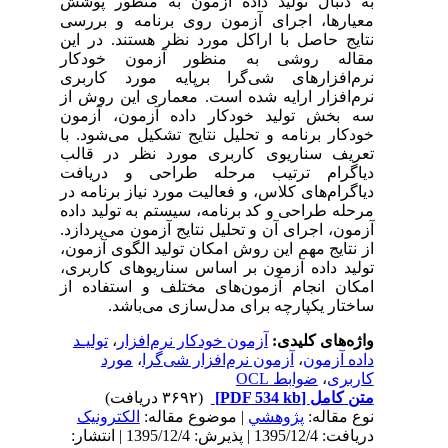
به دنبال تولید داده آزمون به منظور پوشش
معیارها، اجرای آزمون روی برنامه و بررسی
نتایج حاصل با اراکل مورد نظر هستند. در این
مقاله روشی به منظور آزمون خودکار
نرم‌افزارهای شی‌گرا برپایه مورد کاربری
نرم‌افزار ارایه شده است. معماری این روش از
سه بخش تولید خودکار داده آزمون، آزمون
خودکار برنامه و تحلیل نتایج تشکیل می‌شود. با
تعریف سناریوی کاربری مورد نظر در قالب
دیاگرام ترتیب مرحله طراحی و دریافت
دیاگرام‌های کلاس، و فعالیت مورد نیاز برنامه در
مرحله طراحی و کد برنامه، سیستم به تولید داده
آزمون، اجرای آن و تحلیل نتایج آزمون می‌پردازد.
از نتایج مهم این روش امکان تولید الگوی آزمون،
تولید داده آزمون بر اساس سناریوهای کاربری،
امکان انجام آزمون‌های مختلف و استفاده از
ساختار یکپارچه برای مدل‌سازی می‌باشد.
واژه‌های کلیدی:
آزمون خودکار نرم‌افزار
،
تولیـد
داده آزمون
،
آزمون نرم‌افزار شی‌گرا
،
مورد
کاربری
،
ضوابط OCL
متن کامل
[PDF 534 kb]
(۳۶۹۲ دریافت)
نوع مقاله:
پژوهشي
| موضوع مقاله:
الکترونیک
دریافت: 1395/12/4 | پذیرش: 1395/12/4 | انتشار: