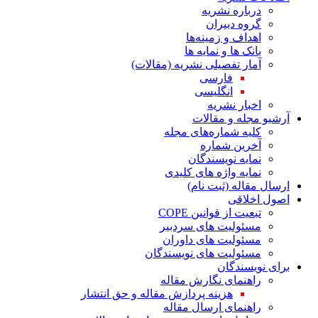
درباره نشریه
گروه دبیران
اهداف و زمینه‌ها
بانک ها و نمایه ها
آمار تفصیلی نشریه (مقالات)
فارسی
انگلیسی
اخبار نشریه
آرشیو مجله و مقالات
کلیه شماره‌های مجله
آخرین شماره
نمایه نویسندگان
نمایه واژه های کلیدی
ارسال مقاله (ثبت نام)
اصول اخلاقی
تبعیت از قوانین COPE
مسئولیت های سردبیر
مسئولیت های داوران
مسئولیت های نویسندگان
برای نویسندگان
راهنمای نگارش مقاله
هزینه پردازش مقاله و حق انتشار
راهنمای ارسال مقاله