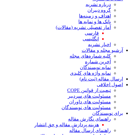
درباره نشریه
گروه دبیران
اهداف و زمینه‌ها
بانک ها و نمایه ها
آمار تفصیلی نشریه (مقالات)
فارسی
انگلیسی
اخبار نشریه
آرشیو مجله و مقالات
کلیه شماره‌های مجله
آخرین شماره
نمایه نویسندگان
نمایه واژه های کلیدی
ارسال مقاله (ثبت نام)
اصول اخلاقی
تبعیت از قوانین COPE
مسئولیت های سردبیر
مسئولیت های داوران
مسئولیت های نویسندگان
برای نویسندگان
راهنمای نگارش مقاله
هزینه پردازش مقاله و حق انتشار
راهنمای ارسال مقاله