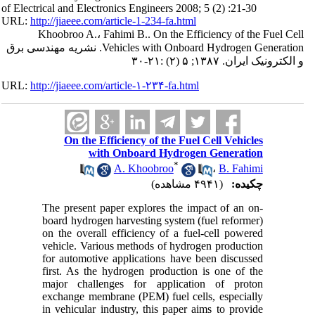
of Electrical and Electronics Engineers 2008; 5 (2) :21-30
URL:
http://jiaeee.com/article-1-234-fa.html
Khoobroo A.، Fahimi B.. On the Efficiency of the Fuel Cell
Vehicles with Onboard Hydrogen Generation. نشریه مهندسی برق
و الکترونیک ایران. ۱۳۸۷; ۵ (۲) :۲۱-۳۰
URL:
http://jiaeee.com/article-۱-۲۳۴-fa.html
On the Efficiency of the Fuel Cell Vehicles
with Onboard Hydrogen Generation
*
A. Khoobroo
،
B. Fahimi
چکیده:
(۴۹۴۱ مشاهده)
The present paper explores the impact of an on-
board hydrogen harvesting system (fuel reformer)
on the overall
efficiency of a fuel-cell powered
vehicle. Various methods of hydrogen production
for automotive applications have
been discussed
first. As the hydrogen production is one of the
major challenges for application of proton
exchange
membrane (PEM) fuel cells, especially
in vehicular industry, this paper aims to provide