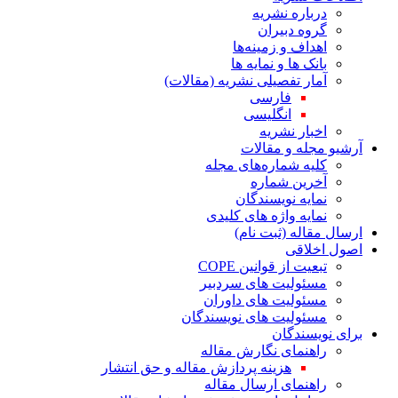
درباره نشریه
گروه دبیران
اهداف و زمینه‌ها
بانک ها و نمایه ها
آمار تفصیلی نشریه (مقالات)
فارسی
انگلیسی
اخبار نشریه
آرشیو مجله و مقالات
کلیه شماره‌های مجله
آخرین شماره
نمایه نویسندگان
نمایه واژه های کلیدی
ارسال مقاله (ثبت نام)
اصول اخلاقی
تبعیت از قوانین COPE
مسئولیت های سردبیر
مسئولیت های داوران
مسئولیت های نویسندگان
برای نویسندگان
راهنمای نگارش مقاله
هزینه پردازش مقاله و حق انتشار
راهنمای ارسال مقاله