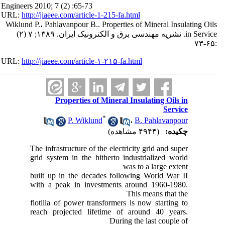
Engineers 2010; 7 (2) :65-73
URL:
http://jiaeee.com/article-1-215-fa.html
Wiklund P.، Pahlavanpour B.. Properties of Mineral Insulating Oils
in Service. نشریه مهندسی برق و الکترونیک ایران. ۱۳۸۹; ۷ (۲)
:۶۵-۷۳
URL:
http://jiaeee.com/article-۱-۲۱۵-fa.html
Properties of Mineral Insulating Oils in
Service
*
P. Wiklund
،
B. Pahlavanpour
چکیده:
(۴۹۴۴ مشاهده)
The infrastructure of the electricity grid and super
grid system in the hitherto industrialized world
was to a large extent
built up in the decades following World War II
with a peak in investments around 1960-1980.
This means that the
flotilla of power transformers is now starting to
reach projected lifetime of around 40 years.
During the last couple of