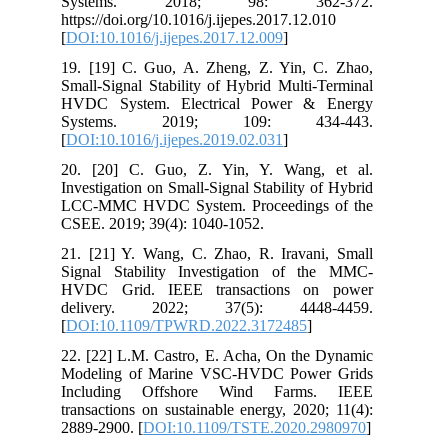
Systems. 2018; 98: 362-372.
https://doi.org/10.1016/j.ijepes.2017.12.010
[
DOI:10.1016/j.ijepes.2017.12.009
]
19. [19] C. Guo, A. Zheng, Z. Yin, C. Zhao,
Small-Signal Stability of Hybrid Multi-Terminal
HVDC System. Electrical Power & Energy
Systems. 2019; 109: 434-443.
[
DOI:10.1016/j.ijepes.2019.02.031
]
20. [20] C. Guo, Z. Yin, Y. Wang, et al.
Investigation on Small-Signal Stability of Hybrid
LCC-MMC HVDC System. Proceedings of the
CSEE. 2019; 39(4): 1040-1052.
21. [21] Y. Wang, C. Zhao, R. Iravani, Small
Signal Stability Investigation of the MMC-
HVDC Grid. IEEE transactions on power
delivery. 2022; 37(5): 4448-4459.
[
DOI:10.1109/TPWRD.2022.3172485
]
22. [22] L.M. Castro, E. Acha, On the Dynamic
Modeling of Marine VSC-HVDC Power Grids
Including Offshore Wind Farms. IEEE
transactions on sustainable energy, 2020; 11(4):
2889-2900. [
DOI:10.1109/TSTE.2020.2980970
]