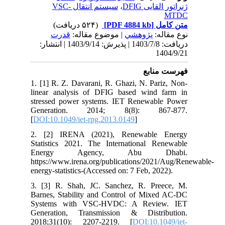
سیستم انتقال VSC-
،
ژنراتور القایی DFIG
MTDC
(۵۲۴ دریافت)
[PDF 4884 kb]
متن کامل
قدرت
| موضوع مقاله:
پژوهشي
نوع مقاله:
دریافت: 1403/7/8 | پذیرش: 1403/9/14 | انتشار:
1404/9/21
فهرست منابع
1. [1] R. Z. Davarani, R. Ghazi, N. Pariz, Non-
linear analysis of DFIG based wind farm in
stressed power systems. IET Renewable Power
Generation. 2014; 8(8): 867-877.
[
DOI:10.1049/iet-rpg.2013.0149
]
2. [2] IRENA (2021), Renewable Energy
Statistics 2021. The International Renewable
Energy Agency, Abu Dhabi.
https://www.irena.org/publications/2021/Aug/Renewable-
energy-statistics-(Accessed on: 7 Feb, 2022).
3. [3] R. Shah, JC. Sanchez, R. Preece, M.
Barnes, Stability and Control of Mixed AC-DC
Systems with VSC-HVDC: A Review. IET
Generation, Transmission & Distribution.
2018;31(10): 2207-2219. [
DOI:10.1049/iet-