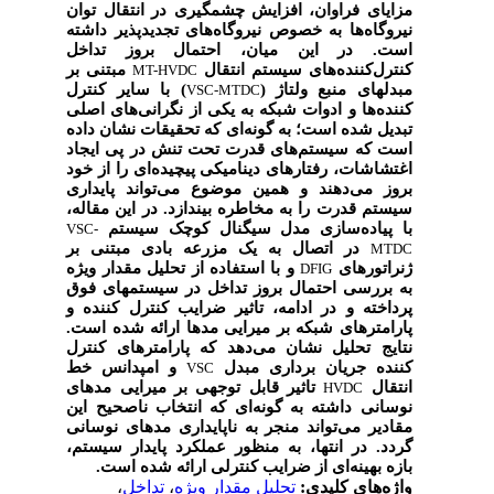
مزایای فراوان، افزایش چشمگیری در انتقال توان
نیروگاه‌ها به خصوص نیروگاه‌های تجدیدپذیر داشته
است. در این میان، احتمال بروز تداخل
مبتنی بر
کنترل‌کننده‌های سیستم انتقال
MT-HVDC
) با سایر کنترل
مبدلهای منبع ولتاژ (
VSC-MTDC
کننده‌ها و ادوات شبکه به یکی از نگرانی‌های اصلی
تبدیل شده است؛ به گونه‌ای که تحقیقات نشان داده
است که سیستم‌های قدرت تحت تنش در پی ایجاد
اغتشاشات، رفتارهای دینامیکی پیچیده‌ای را از خود
بروز می‌دهند و همین موضوع می‌تواند پایداری
سیستم قدرت را به مخاطره بیندازد. در این مقاله،
با پیاده‌سازی مدل سیگنال کوچک سیستم
VSC-
در اتصال به یک مزرعه بادی مبتنی بر
MTDC
و با استفاده از تحلیل مقدار ویژه
ژنراتورهای
DFIG
به بررسی احتمال بروز تداخل در سیستمهای فوق
پرداخته و در ادامه، تاثیر ضرایب کنترل کننده و
پارامترهای شبکه بر میرایی مدها ارائه شده است.
نتایج تحلیل نشان می‌دهد که پارامترهای کنترل
و امپدانس خط
کننده جریان برداری مبدل
VSC
تاثیر قابل توجهی بر میرایی مدهای
انتقال
HVDC
نوسانی داشته به گونه‌ای که انتخاب ناصحیح این
مقادیر می‌تواند منجر به ناپایداری مدهای نوسانی
گردد. در انتها، به منظور عملکرد پایدار سیستم،
بازه بهینه‌ای از ضرایب کنترلی ارائه شده است.
،
تداخل
،
تحلیل مقدار ویژه
واژه‌های کلیدی: