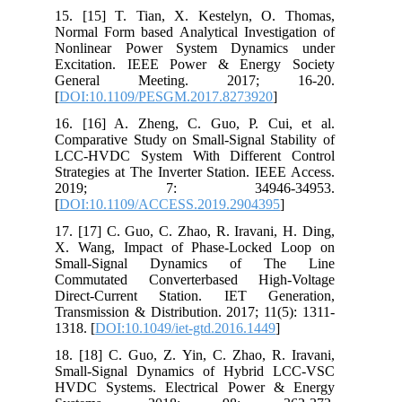
15. [15] T. Tian, X. Kestelyn, O. Thomas,
Normal Form based Analytical Investigation of
Nonlinear Power System Dynamics under
Excitation. IEEE Power & Energy Society
General Meeting. 2017; 16-20.
[
DOI:10.1109/PESGM.2017.8273920
]
16. [16] A. Zheng, C. Guo, P. Cui, et al.
Comparative Study on Small-Signal Stability of
LCC-HVDC System With Different Control
Strategies at The Inverter Station. IEEE Access.
2019; 7: 34946-34953.
[
DOI:10.1109/ACCESS.2019.2904395
]
17. [17] C. Guo, C. Zhao, R. Iravani, H. Ding,
X. Wang, Impact of Phase-Locked Loop on
Small-Signal Dynamics of The Line
Commutated Converterbased High-Voltage
Direct-Current Station. IET Generation,
Transmission & Distribution. 2017; 11(5): 1311-
1318. [
DOI:10.1049/iet-gtd.2016.1449
]
18. [18] C. Guo, Z. Yin, C. Zhao, R. Iravani,
Small-Signal Dynamics of Hybrid LCC-VSC
HVDC Systems. Electrical Power & Energy