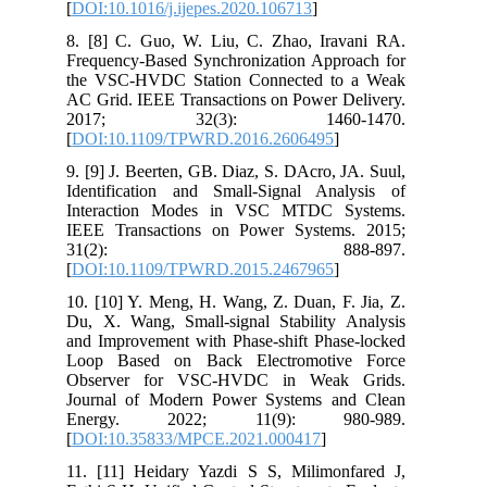
[
DOI:10.1016/j.ijepes.2020.106713
]
8. [8] C. Guo, W. Liu, C. Zhao, Iravani RA.
Frequency-Based Synchronization Approach for
the VSC-HVDC Station Connected to a Weak
AC Grid. IEEE Transactions on Power Delivery.
2017; 32(3): 1460-1470.
[
DOI:10.1109/TPWRD.2016.2606495
]
9. [9] J. Beerten, GB. Diaz, S. DAcro, JA. Suul,
Identification and Small-Signal Analysis of
Interaction Modes in VSC MTDC Systems.
IEEE Transactions on Power Systems. 2015;
31(2): 888-897.
[
DOI:10.1109/TPWRD.2015.2467965
]
10. [10] Y. Meng, H. Wang, Z. Duan, F. Jia, Z.
Du, X. Wang, Small-signal Stability Analysis
and Improvement with Phase-shift Phase-locked
Loop Based on Back Electromotive Force
Observer for VSC-HVDC in Weak Grids.
Journal of Modern Power Systems and Clean
Energy. 2022; 11(9): 980-989.
[
DOI:10.35833/MPCE.2021.000417
]
11. [11] Heidary Yazdi S S, Milimonfared J,