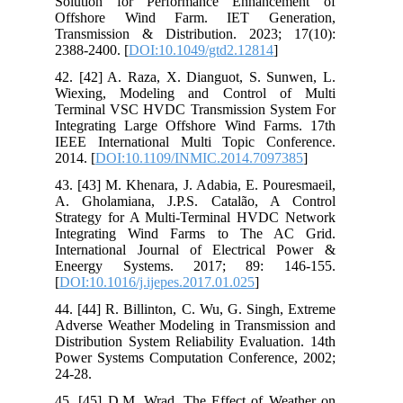
Solution for Performance Enhancement of
Offshore Wind Farm. IET Generation,
Transmission & Distribution. 2023; 17(10):
2388-2400. [
DOI:10.1049/gtd2.12814
]
42. [42] A. Raza, X. Dianguot, S. Sunwen, L.
Wiexing, Modeling and Control of Multi
Terminal VSC HVDC Transmission System For
Integrating Large Offshore Wind Farms. 17th
IEEE International Multi Topic Conference.
2014. [
DOI:10.1109/INMIC.2014.7097385
]
43. [43] M. Khenara, J. Adabia, E. Pouresmaeil,
A. Gholamiana, J.P.S. Catalão, A Control
Strategy for A Multi-Terminal HVDC Network
Integrating Wind Farms to The AC Grid.
International Journal of Electrical Power &
Eneergy Systems. 2017; 89: 146-155.
[
DOI:10.1016/j.ijepes.2017.01.025
]
44. [44] R. Billinton, C. Wu, G. Singh, Extreme
Adverse Weather Modeling in Transmission and
Distribution System Reliability Evaluation. 14th
Power Systems Computation Conference, 2002;
24-28.
45. [45] D.M. Wrad, The Effect of Weather on