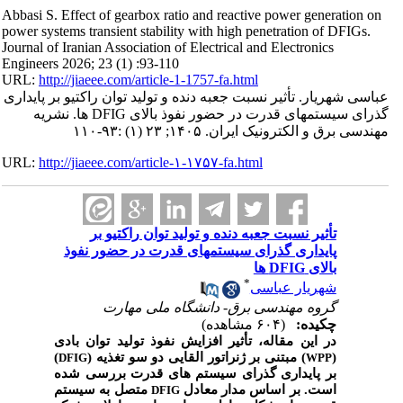
Abbasi S. Effect of gearbox ratio and reactive power generation on
power systems transient stability with high penetration of DFIGs.
Journal of Iranian Association of Electrical and Electronics
Engineers 2026; 23 (1) :93-110
URL:
http://jiaeee.com/article-1-1757-fa.html
عباسی شهریار. تأثیر نسبت جعبه دنده و تولید توان راکتیو بر پایداری
گذرای سیستمهای قدرت در حضور نفوذ بالای DFIG ها. نشریه
مهندسی برق و الکترونیک ایران. ۱۴۰۵; ۲۳ (۱) :۹۳-۱۱۰
URL:
http://jiaeee.com/article-۱-۱۷۵۷-fa.html
تأثیر نسبت جعبه دنده و تولید توان راکتیو بر
پایداری گذرای سیستمهای قدرت در حضور نفوذ
بالای DFIG ها
*
شهریار عباسی
گروه مهندسی برق- دانشگاه ملی مهارت
چکیده:
(۶۰۴ مشاهده)
در این مقاله، تأثیر افزایش نفوذ تولید توان بادی
)
) مبتنی بر ژنراتور القایی دو سو تغذیه (
(
DFIG
WPP
بر پایداری گذرای سیستم های قدرت بررسی شده
است. بر اساس مدار معادل
متصل به سیستم
DFIG