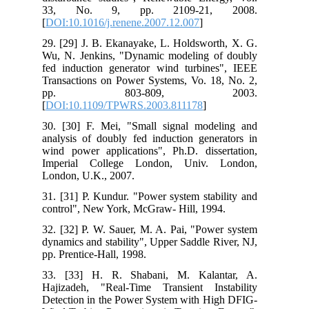
33, No. 9, pp. 2109-21, 2008.
[
DOI:10.1016/j.renene.2007.12.007
]
29. [29] J. B. Ekanayake, L. Holdsworth, X. G.
Wu, N. Jenkins, "Dynamic modeling of doubly
fed induction generator wind turbines", IEEE
Transactions on Power Systems, Vo. 18, No. 2,
pp. 803-809, 2003.
[
DOI:10.1109/TPWRS.2003.811178
]
30. [30] F. Mei, "Small signal modeling and
analysis of doubly fed induction generators in
wind power applications", Ph.D. dissertation,
Imperial College London, Univ. London,
London, U.K., 2007.
31. [31] P. Kundur. "Power system stability and
control", New York, McGraw- Hill, 1994.
32. [32] P. W. Sauer, M. A. Pai, "Power system
dynamics and stability", Upper Saddle River, NJ,
pp. Prentice-Hall, 1998.
33. [33] H. R. Shabani, M. Kalantar, A.
Hajizadeh, "Real-Time Transient Instability
Detection in the Power System with High DFIG-