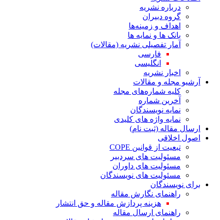
درباره نشریه
گروه دبیران
اهداف و زمینه‌ها
بانک ها و نمایه ها
آمار تفصیلی نشریه (مقالات)
فارسی
انگلیسی
اخبار نشریه
آرشیو مجله و مقالات
کلیه شماره‌های مجله
آخرین شماره
نمایه نویسندگان
نمایه واژه های کلیدی
ارسال مقاله (ثبت نام)
اصول اخلاقی
تبعیت از قوانین COPE
مسئولیت های سردبیر
مسئولیت های داوران
مسئولیت های نویسندگان
برای نویسندگان
راهنمای نگارش مقاله
هزینه پردازش مقاله و حق انتشار
راهنمای ارسال مقاله