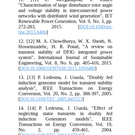
"Characterisation of large disturbance rotor angle
and voltage stability in interconnected power
networks with distributed wind generation", IET
Renewable Power Generation, Vol. 9, No. 3, pp.
272-283, 2015. [
DOI:10.1049/iet-
rpg.2013.0406
]
12. [12] M. A. Chowdhurya, W. X. Shenb, N.
Hosseinzadehc, H. R. Potad, "A review on
transient stability of DFIG integrated power
system", International Journal of Sustainable
Engineering, Vol. 8, No. 6, pp. 405-416, 2015.
[
DOI:10.1080/19397038.2015.1050480
]
13. [13] P. Ledesma, J. Usaola, "Doubly fed
induction generator model for transient stability
analysis", IEEE Transactions on Energy
Conversion, Vol. 20, No. 2, pp. 388-397, 2005.
[
DOI:10.1109/TEC.2005.845523
]
14. [14] P. Ledesma, J. Usaola, "Effect of
neglecting stator transients in doubly fed
induction Generators models", IEEE
Transactions on Energy Conversion, Vol. 19,
No. 2, pp. 459-461, 2004.