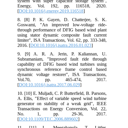
system with super capacitor storage system",
Energy, Vol. 192, pp. 116518, 2020.
[
DOI:10.1016/j.energy.2019.116518
]
8. [8] P. K. Gayen, D. Chatterjee, S. K.
Goswami, "An improved low-voltage ride-
through performance of DFIG based wind plant
using stator dynamic composite fault current
limiter", ISA Transactions, Vol. 62, pp. 333-348,
2016. [
DOI:10.1016/j.isatra.2016.01.023
]
9. [9] A. R. A. Jerin, P. Kaliannan, U.
Subramaniam, "Improved fault ride through
capability of DFIG based wind turbines using
synchronous reference frame control based
dynamic voltage restorer", ISA Transactions,
Vol.70, pp. 465-474, 2017.
[
DOI:10.1016/j.isatra.2017.06.029
]
10. [10] E. Muljadi, C. P. Butterfield, B. Parsons,
A. Ellis, "Effect of variable speed wind turbine
generator on stability of a weak grid", IEEE
Transactions on Energy Conversion, Vol. 22,
No. 1, pp. 29-36, 2017.
[
DOI:10.1109/TEC.2006.889602
]
11. [11] L. Meegahapola, T. Littler,