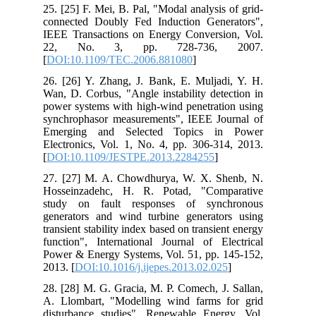
25. [25] F. Mei, B. Pal, "Modal analysis of grid-
connected Doubly Fed Induction Generators",
IEEE Transactions on Energy Conversion, Vol.
22, No. 3, pp. 728-736, 2007.
[
DOI:10.1109/TEC.2006.881080
]
26. [26] Y. Zhang, J. Bank, E. Muljadi, Y. H.
Wan, D. Corbus, "Angle instability detection in
power systems with high-wind penetration using
synchrophasor measurements", IEEE Journal of
Emerging and Selected Topics in Power
Electronics, Vol. 1, No. 4, pp. 306-314, 2013.
[
DOI:10.1109/JESTPE.2013.2284255
]
27. [27] M. A. Chowdhurya, W. X. Shenb, N.
Hosseinzadehc, H. R. Potad, "Comparative
study on fault responses of synchronous
generators and wind turbine generators using
transient stability index based on transient energy
function", International Journal of Electrical
Power & Energy Systems, Vol. 51, pp. 145-152,
2013. [
DOI:10.1016/j.ijepes.2013.02.025
]
28. [28] M. G. Gracia, M. P. Comech, J. Sallan,
A. Llombart, "Modelling wind farms for grid
disturbance studies", Renewable Energy, Vol.