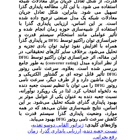
قدرت، از شکل تعادل جریان برای معادلات شبکه
استفاده می شود. با این کار، مطالعه پایداری گذرا
تسهیل می شود. بنابراین، شکل تعادل جریان
معادلات شبکه یک مدل صنعتی ترجیح داده شده
است. بر این اساس، ارزیابی پایداری گذرا با
استفاده از شبیه‌سازی حوزه زمان انجام شده و
تأثیر عواملی مانند استحکام سیستم قدرت و
جبرانسازی توان راکتیو توسط
بر پایداری گذرا
DFIG
همراه با افزایش نفوذ تولید توان بادی تجزیه و
تحلیل می‌شود. برخلاف سایر کارهای تحقیقاتی، در
این مقاله، اثر جبرانسازی توان راکتیو توسط
DFIG
از نظر اندازه مبدل (
) به طور جامع
converter rating
بررسی شده است. بعلاوه، سرعت نامی روتور
تأثیر قابل توجه ای بر گشتاور الکتریکی و
DFIG
جریان ماشین دارد و از طرف دیگر، سرعت نامی
روتور
را می توان با تنظیم نسبت جعبه دنده
DFIG
به دلخواه انتخاب کرد. لذا در یک رویکرد نوآورانه،
نسبت جعبه دنده به عنوان یکی از عوامل موثر بر
بهبود پایداری گذرای شبکه تحلیل می‌شود. بر این
اساس، نتایج شبیه‌سازی نشان می‌دهد که در همه
موارد، وضعیت پایداری گذرا سیستم قدرت با
کاهش سرعت نامی روتور
بهبود می‌یابد.
DFIG
،
ژنراتور القایی دوسو تغذیه
واژه‌های کلیدی:
زمان
،
ارزیابی پایداری گذرا
،
نسبت جعبه دنده
رفع بحرانی.