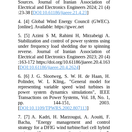
Sources. Journal of Iranian Association of
Electrical and Electronics Engineers 2024; 21 (4)
:23-38 [
DOI:10.61186/jiaeee.21.4.23
]
4. [4] Global Wind Energy Council (GWEC).
[online]. Available: https://gwec.net
5. [5] Azimi S M, Rahimi H, Mirzabeigi A.
Stabilization and control of power systems using
under frequency load shedding due to spinning
reverse. Journal of Iranian Association of
Electrical and Electronics Engineers 2023; 20 (4)
:163-172 https://doi.org/10.61186/jiaeee.20.4.163
[
DOI:10.61186/jiaeee.20.4.2624
]
6. [6] J. G. Slootweg, S. W. H. de Haan, H.
Polinder, W. L Kling,. "General model for
representing variable speed wind turbines in
power system dynamics simulations", IEEE
Transactions on Power Systems, Vol. 18, No. 1,
pp. 144-151, 2003.
[
DOI:10.1109/TPWRS.2002.807113
]
7. [7] A. Kadri, H. Marzougui, A. Aouiti, F.
Bacha, "Energy management and control
strategy for a DFIG wind turbine/fuel cell hybrid