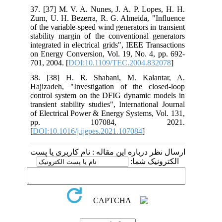
37. [37] M. V. A. Nunes, J. A. P. Lopes, H. H.
Zurn, U. H. Bezerra, R. G. Almeida, "Influence
of the variable-speed wind generators in transient
stability margin of the conventional generators
integrated in electrical grids", IEEE Transactions
on Energy Conversion, Vol. 19, No. 4, pp. 692-
701, 2004. [
DOI:10.1109/TEC.2004.832078
]
38. [38] H. R. Shabani, M. Kalantar, A.
Hajizadeh, "Investigation of the closed-loop
control system on the DFIG dynamic models in
transient stability studies", International Journal
of Electrical Power & Energy Systems, Vol. 131,
pp. 107084, 2021.
[
DOI:10.1016/j.ijepes.2021.107084
]
ارسال نظر درباره این مقاله : نام کاربری یا پست
الکترونیک شما: