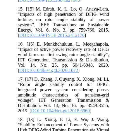
[
DOI:10.1109/TEC.2004.827045
]
15. [15] M. Edrah, K. L. Lo, O. Anaya-Lara,
"Impacts of high penetration of DFIG wind
turbines on rotor angle stability of power
systems", IEEE Transactions on Sustainable
Energy, Vol. 6, No. 3, pp. 759-766, 2015.
[
DOI:10.1109/TSTE.2015.2412176
]
16. [16] E. Munkhchuluun, L. Meegahapola,
"Impact of active power recovery rate of DFIG
wind farms on first swing rotor angle stability",
IET Generation, Transmission & Distribution,
Vol. 14, No. 25, pp. 6041-6048, 2020.
[
DOI:10.1049/iet-gtd.2020.1072
]
17. [17] D. Zheng, J. Ouyang, X. Xiong, M. Li,
"Rotor angle stability control for DFIG-
integrated power system considering phase-
amplitude characteristics of transient-grid
voltage", IET Generation, Transmission &
Distribution, Vol. 13, No. 16, pp. 3549-3555,
2019. [
DOI:10.1049/iet-gtd.2018.6960
]
18. [18] L. Xiong, P. Li, F. Wu, J. Wang,
"Stability Enhancement of Power Systems with
High DFIG-Wind Turbine Penetration via Virtual