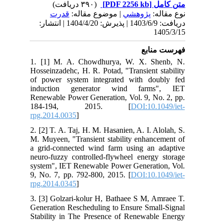
(۳۹۰ دریافت)
[PDF 2256 kb]
متن کامل
نوع مقاله:
پژوهشي
| موضوع مقاله:
قدرت
دریافت: 1403/6/9 | پذیرش: 1404/4/20 | انتشار:
1405/3/15
فهرست منابع
1. [1] M. A. Chowdhurya, W. X. Shenb, N.
Hosseinzadehc, H. R. Potad, "Transient stability
of power system integrated with doubly fed
induction generator wind farms", IET
Renewable Power Generation, Vol. 9, No. 2, pp.
184-194, 2015. [
DOI:10.1049/iet-
rpg.2014.0035
]
2. [2] T. A. Taj, H. M. Hasanien, A. I. Alolah, S.
M. Muyeen, "Transient stability enhancement of
a grid-connected wind farm using an adaptive
neuro-fuzzy controlled-flywheel energy storage
system", IET Renewable Power Generation, Vol.
9, No. 7, pp. 792-800, 2015. [
DOI:10.1049/iet-
rpg.2014.0345
]
3. [3] Golzari-kolur H, Bathaee S M, Amraee T.
Generation Rescheduling to Ensure Small-Signal
Stability in The Presence of Renewable Energy