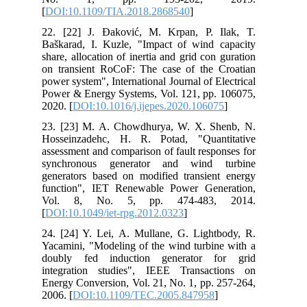
[
DOI:10.1109/TIA.2018.2868540
]
22. [22] J. Đaković, M. Krpan, P. Ilak, T.
Baškarad, I. Kuzle, "Impact of wind capacity
share, allocation of inertia and grid con guration
on transient RoCoF: The case of the Croatian
power system", International Journal of Electrical
Power & Energy Systems, Vol. 121, pp. 106075,
2020. [
DOI:10.1016/j.ijepes.2020.106075
]
23. [23] M. A. Chowdhurya, W. X. Shenb, N.
Hosseinzadehc, H. R. Potad, "Quantitative
assessment and comparison of fault responses for
synchronous generator and wind turbine
generators based on modified transient energy
function", IET Renewable Power Generation,
Vol. 8, No. 5, pp. 474-483, 2014.
[
DOI:10.1049/iet-rpg.2012.0323
]
24. [24] Y. Lei, A. Mullane, G. Lightbody, R.
Yacamini, "Modeling of the wind turbine with a
doubly fed induction generator for grid
integration studies", IEEE Transactions on
Energy Conversion, Vol. 21, No. 1, pp. 257-264,
2006. [
DOI:10.1109/TEC.2005.847958
]