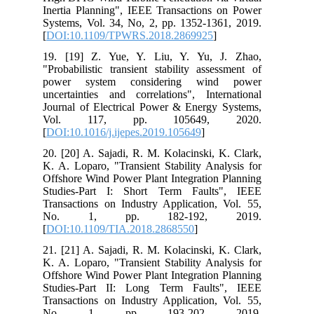
Inertia Planning", IEEE Transactions on Power
Systems, Vol. 34, No, 2, pp. 1352-1361, 2019.
[
DOI:10.1109/TPWRS.2018.2869925
]
19. [19] Z. Yue, Y. Liu, Y. Yu, J. Zhao,
"Probabilistic transient stability assessment of
power system considering wind power
uncertainties and correlations", International
Journal of Electrical Power & Energy Systems,
Vol. 117, pp. 105649, 2020.
[
DOI:10.1016/j.ijepes.2019.105649
]
20. [20] A. Sajadi, R. M. Kolacinski, K. Clark,
K. A. Loparo, "Transient Stability Analysis for
Offshore Wind Power Plant Integration Planning
Studies-Part I: Short Term Faults", IEEE
Transactions on Industry Application, Vol. 55,
No. 1, pp. 182-192, 2019.
[
DOI:10.1109/TIA.2018.2868550
]
21. [21] A. Sajadi, R. M. Kolacinski, K. Clark,
K. A. Loparo, "Transient Stability Analysis for
Offshore Wind Power Plant Integration Planning
Studies-Part II: Long Term Faults", IEEE
Transactions on Industry Application, Vol. 55,
No. 1, pp. 193-202, 2019.