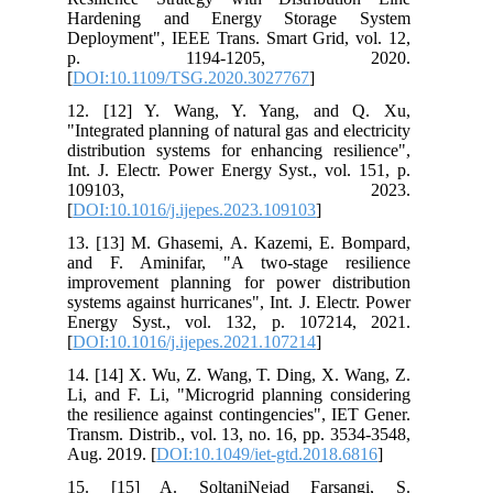
Hardening and Energy Storage System
Deployment", IEEE Trans. Smart Grid, vol. 12,
p. 1194-1205, 2020.
[
DOI:10.1109/TSG.2020.3027767
]
12. [12] Y. Wang, Y. Yang, and Q. Xu,
"Integrated planning of natural gas and electricity
distribution systems for enhancing resilience",
Int. J. Electr. Power Energy Syst., vol. 151, p.
109103, 2023.
[
DOI:10.1016/j.ijepes.2023.109103
]
13. [13] M. Ghasemi, A. Kazemi, E. Bompard,
and F. Aminifar, "A two-stage resilience
improvement planning for power distribution
systems against hurricanes", Int. J. Electr. Power
Energy Syst., vol. 132, p. 107214, 2021.
[
DOI:10.1016/j.ijepes.2021.107214
]
14. [14] X. Wu, Z. Wang, T. Ding, X. Wang, Z.
Li, and F. Li, "Microgrid planning considering
the resilience against contingencies", IET Gener.
Transm. Distrib., vol. 13, no. 16, pp. 3534-3548,
Aug. 2019. [
DOI:10.1049/iet-gtd.2018.6816
]
15. [15] A. SoltaniNejad Farsangi, S.