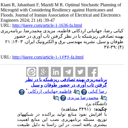
Kiani R, Jahanbani F, Mazidi M R. Optimal Stochastic Planning of
Microgrid with Considering Resiliency against Hurricanes and
‎Floods‎. Journal of Iranian Association of Electrical and Electronics
Engineers 2024; 21 (4) :39-47
URL:
http://jiaeee.com/article-1-1636-fa.html
کیانی رضا، جهانبانی اردکانی فاطمه، مزیدی محمدرضا. برنامه‌ریزی
بهینه تصادفی ریزشبکه با در نظر گرفتن تاب آوری در ‌حضور
طوفان و سیل. نشریه مهندسی برق و الکترونیک ایران. ۱۴۰۳; ۲۱
(۴) :۳۹-۴۷
URL:
http://jiaeee.com/article-۱-۱۶۳۶-fa.html
برنامه‌ریزی بهینه تصادفی ریزشبکه با در نظر
گرفتن تاب آوری در ‌حضور طوفان و سیل
*
فاطمه جهانبانی اردکانی
،
رضا کیانی
محمدرضا مزیدی
،
دانشگاه یزد
چکیده:
(۳۴۹۱ مشاهده)
با افزایش نفوذ منابع تولید پراکنده در شبکه­های
توزیع، مسئله برنامه­ریزی نصب این منابع اهمیت
بیشتری یافته است. در این راستا به دلیل طبیعت