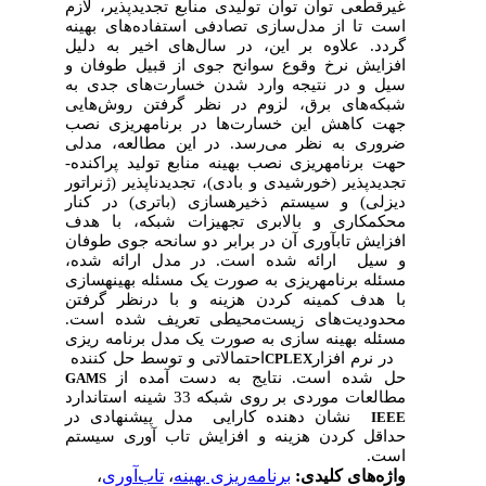
غیرقطعی توان توان تولیدی منابع تجدیدپذیر، لازم
است تا از مدل
سازی تصادفی استفاده
های بهینه
گردد. علاوه بر این، در سال‌های اخیر به دلیل
افزایش نرخ وقوع سوانح جوی از قبیل طوفان و
سیل و در نتیجه وارد شدن خسارت‌های جدی به
شبکه‌های برق، لزوم در نظر گرفتن روش‌هایی
جهت کاهش این خسارت‌ها در برنامه­ریزی نصب
ضروری به نظر می‌رسد. در این مطالعه، مدلی
حهت برنامه­ریزی نصب بهینه منابع تولید پراکنده­
تجدیدپذیر (خورشیدی و بادی)، تجدیدناپذیر (ژنراتور
دیزلی) و سیستم ذخیره­سازی (باتری) در کنار
محکم­کاری و بالابری تجهیزات شبکه، با هدف
افزایش تاب­آوری آن در برابر دو سانحه جوی طوفان
و سیل ارائه شده است. در مدل ارائه شده،
مسئله­ برنامه­ریزی به صورت یک مسئله­ بهینه­سازی
با هدف کمینه کردن هزینه و با درنظر گرفتن
محدودیت‌های زیست‌محیطی تعریف شده است.
مسئله بهینه سازی به صورت یک مدل برنامه ریزی
در نرم­ افزار
احتمالاتی و توسط حل کننده
CPLEX
حل شده است. نتایج به دست آمده از
GAMS
مطالعات موردی بر روی شبکه­ 33 شینه استاندارد
نشان دهنده کارایی مدل پیشنهادی در
IEEE
حداقل کردن هزینه و افزایش تاب آوری سیستم
است.
،
تاب‌آوری
،
برنامه‌ریزی بهینه
واژه‌های کلیدی: