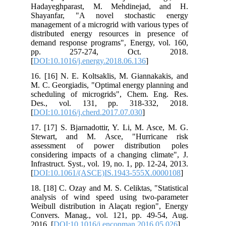
Hadayeghparast, M. Mehdinejad, and H.
Shayanfar, "A novel stochastic energy
management of a microgrid with various types of
distributed energy resources in presence of
demand response programs", Energy, vol. 160,
pp. 257-274, Oct. 2018.
[
DOI:10.1016/j.energy.2018.06.136
]
16. [16] N. E. Koltsaklis, M. Giannakakis, and
M. C. Georgiadis, "Optimal energy planning and
scheduling of microgrids", Chem. Eng. Res.
Des., vol. 131, pp. 318-332, 2018.
[
DOI:10.1016/j.cherd.2017.07.030
]
17. [17] S. Bjarnadottir, Y. Li, M. Asce, M. G.
Stewart, and M. Asce, "Hurricane risk
assessment of power distribution poles
considering impacts of a changing climate", J.
Infrastruct. Syst., vol. 19, no. 1, pp. 12-24, 2013.
[
DOI:10.1061/(ASCE)IS.1943-555X.0000108
]
18. [18] C. Ozay and M. S. Celiktas, "Statistical
analysis of wind speed using two-parameter
Weibull distribution in Alaçatı region", Energy
Convers. Manag., vol. 121, pp. 49-54, Aug.
2016. [
DOI:10.1016/j.enconman.2016.05.026
]