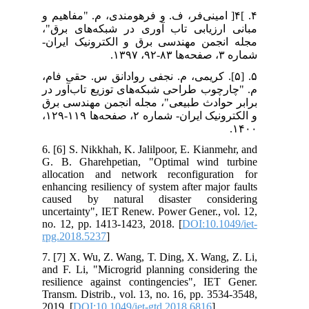
۴. ]۴[ امینی‌فر، ف. و فرهومندی، م. "مفاهیم و
مبانی ارزیابی تاب آوری در شبکه‌های برق"،
مجله انجمن مهندسی برق و الکترونیک ایران-
شماره ۳، صفحه‌‌ها ۸۳-۹۲، ۱۳۹۷.
۵. [۵]. کریمی، م. نجفی روادانق س. حقی فام،
م. "چارچوب طراحی شبکه‌های توزیع تاب‌آور در
برابر حوادث طبیعی"، مجله انجمن مهندسی برق
و الکترونیک ایران- شماره ۲، صفحه‌‌ها ۱۱۹-۱۲۹،
۱۴۰۰.
6. [6] S. Nikkhah, K. Jalilpoor, E. Kianmehr, and
G. B. Gharehpetian, "Optimal wind turbine
allocation and network reconfiguration for
enhancing resiliency of system after major faults
caused by natural disaster considering
uncertainty", IET Renew. Power Gener., vol. 12,
no. 12, pp. 1413-1423, 2018. [
DOI:10.1049/iet-
rpg.2018.5237
]
7. [7] X. Wu, Z. Wang, T. Ding, X. Wang, Z. Li,
and F. Li, "Microgrid planning considering the
resilience against contingencies", IET Gener.
Transm. Distrib., vol. 13, no. 16, pp. 3534-3548,
2019. [
DOI:10.1049/iet-gtd.2018.6816
]