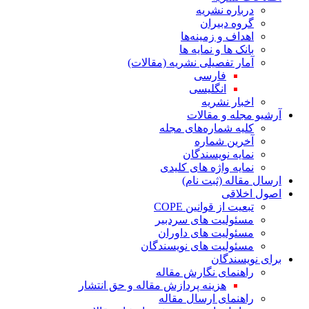
درباره نشریه
گروه دبیران
اهداف و زمینه‌ها
بانک ها و نمایه ها
آمار تفصیلی نشریه (مقالات)
فارسی
انگلیسی
اخبار نشریه
آرشیو مجله و مقالات
کلیه شماره‌های مجله
آخرین شماره
نمایه نویسندگان
نمایه واژه های کلیدی
ارسال مقاله (ثبت نام)
اصول اخلاقی
تبعیت از قوانین COPE
مسئولیت های سردبیر
مسئولیت های داوران
مسئولیت های نویسندگان
برای نویسندگان
راهنمای نگارش مقاله
هزینه پردازش مقاله و حق انتشار
راهنمای ارسال مقاله