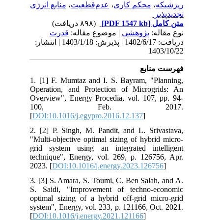
منابع انرژی‌
،
عدم‌قطعیت
،
محکم کاری
،
ریزشبکه
تجدیدپذیر ‌
(۸۹۸ دریافت)
[PDF 1547 kb]
متن کامل
نوع مقاله:
پژوهشي
| موضوع مقاله:
قدرت
دریافت: 1402/6/17 | پذیرش: 1403/1/18 | انتشار:
1403/10/22
فهرست منابع
1. [1] F. Mumtaz and I. S. Bayram, "Planning,
Operation, and Protection of Microgrids: An
Overview", Energy Procedia, vol. 107, pp. 94-
100, Feb. 2017.
[
DOI:10.1016/j.egypro.2016.12.137
]
2. [2] P. Singh, M. Pandit, and L. Srivastava,
"Multi-objective optimal sizing of hybrid micro-
grid system using an integrated intelligent
technique", Energy, vol. 269, p. 126756, Apr.
2023. [
DOI:10.1016/j.energy.2023.126756
]
3. [3] S. Amara, S. Toumi, C. Ben Salah, and A.
S. Saidi, "Improvement of techno-economic
optimal sizing of a hybrid off-grid micro-grid
system", Energy, vol. 233, p. 121166, Oct. 2021.
[
DOI:10.1016/j.energy.2021.121166
]