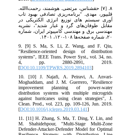
۸. [۷] حق‫شناس، مرتضی. هوشمند، رحمت‌االله.
قلی‫پور، مهدی. "برنامه‌ریزی تصادفی بهبود تاب
آوری سیستم های توزیع انرژی الکتریکی در
مقابل طوفان‌های گرد و غبار شدید"، نشریه
مهندسی برق و مهندسی کامپیوتر ایران، شماره
۲۰، شماره صفحه‌ها ۱۰۸-۱۲۰، ۱۴۰۱.
9. [9] S. Ma, S. Li, Z. Wang, and F. Qiu,
"Resilience-oriented design of distribution
systems", IEEE Trans. Power Syst., vol. 34, no.
4, pp. 2880-2891, 2019.
[
DOI:10.1109/TPWRS.2019.2894103
]
10. [10] J. Najafi, A. Peiravi, A. Anvari-
Moghaddam, and J. M. Guerrero, "Resilience
improvement planning of power-water
distribution systems with multiple microgrids
against hurricanes using clean strategies", J.
Clean. Prod., vol. 223, pp. 109-126, Jun. 2019.
[
DOI:10.1016/j.jclepro.2019.03.141
]
11. [11] H. Zhang, S. Ma, T. Ding, Y. Lin, and
M. Shahidehpour, "Multi-Stage Multi-Zone
Defender-Attacker-Defender Model for Optimal
Resilience Strategy with Distribution Line