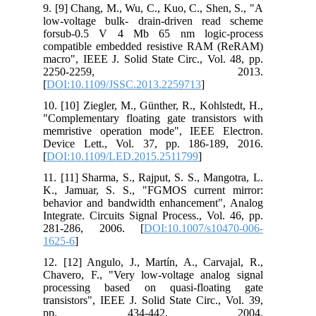
9. [9] Chang, M., Wu, C., Kuo, C., Shen, S., "A
low-voltage bulk- drain-driven read scheme
forsub-0.5 V 4 Mb 65 nm logic-process
compatible embedded resistive RAM (ReRAM)
macro", IEEE J. Solid State Circ., Vol. 48, pp.
2250-2259, 2013.
[
DOI:10.1109/JSSC.2013.2259713
]
10. [10] Ziegler, M., Günther, R., Kohlstedt, H.,
"Complementary floating gate transistors with
memristive operation mode", IEEE Electron.
Device Lett., Vol. 37, pp. 186-189, 2016.
[
DOI:10.1109/LED.2015.2511799
]
11. [11] Sharma, S., Rajput, S. S., Mangotra, L.
K., Jamuar, S. S., "FGMOS current mirror:
behavior and bandwidth enhancement", Analog
Integrate. Circuits Signal Process., Vol. 46, pp.
281-286, 2006. [
DOI:10.1007/s10470-006-
1625-6
]
12. [12] Angulo, J., Martín, A., Carvajal, R.,
Chavero, F., "Very low-voltage analog signal
processing based on quasi-floating gate
transistors", IEEE J. Solid State Circ., Vol. 39,
pp. 434-442, 2004.