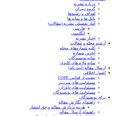
درباره نشریه
گروه دبیران
اهداف و زمینه‌ها
بانک ها و نمایه ها
آمار تفصیلی نشریه (مقالات)
فارسی
انگلیسی
اخبار نشریه
آرشیو مجله و مقالات
کلیه شماره‌های مجله
آخرین شماره
نمایه نویسندگان
نمایه واژه های کلیدی
ارسال مقاله (ثبت نام)
اصول اخلاقی
تبعیت از قوانین COPE
مسئولیت های سردبیر
مسئولیت های داوران
مسئولیت های نویسندگان
برای نویسندگان
راهنمای نگارش مقاله
هزینه پردازش مقاله و حق انتشار
راهنمای ارسال مقاله