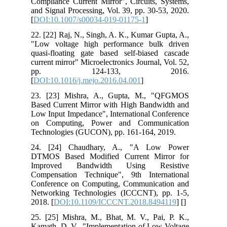
Compliance Current Mirror", Circuits, Systems,
and Signal Processing, Vol. 39, pp. 30-53, 2020.
[
DOI:10.1007/s00034-019-01175-1
]
22. [22] Raj, N., Singh, A. K., Kumar Gupta, A.,
"Low voltage high performance bulk driven
quasi-floating gate based self-biased cascade
current mirror" Microelectronics Journal, Vol. 52,
pp. 124-133, 2016.
[
DOI:10.1016/j.mejo.2016.04.001
]
23. [23] Mishra, A., Gupta, M., "QFGMOS
Based Current Mirror with High Bandwidth and
Low Input Impedance", International Conference
on Computing, Power and Communication
Technologies (GUCON), pp. 161-164, 2019.
24. [24] Chaudhary, A., "A Low Power
DTMOS Based Modified Current Mirror for
Improved Bandwidth Using Resistive
Compensation Technique", 9th International
Conference on Computing, Communication and
Networking Technologies (ICCCNT), pp. 1-5,
2018. [
DOI:10.1109/ICCCNT.2018.8494119
] [
]
25. [25] Mishra, M., Bhat, M. V., Pai, P. K.,
Kamath, D. V., "Implementation of Low Voltage