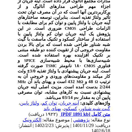
مدارات مجتمع آنالوگ قرار داده است. آینه جریان از
اجزاء مهم طراحی مدارهای آنالوگ
و از
پرکاربردترین آنها است که در آن مصرف توان تحت
تأثیر ولتاژ تغذیه است. بنابراین، توسعه ساختارهای
آینه جریان با ولتاژ پایین و توان کم برای مطابقت با
الزامات طراحی
ضروری است.
در این
CMOS
پژوهش یک آینه جریان توان کم ولتاژ پایین با
استفاده از ساختار کسکود و تکنیک ماسفت با گیت
شبه شناور طراحی شده است که برای بالا بردن
مقاومت خروجی آن از تقویت کننده دو طبقه مبتنی
بر تکنیک افزاینده بهره استفاده شده است.
شبیه‌سازی‌ها با محیط شبیه‌سازی
و
SPICE
فناوری
۱۸۰ نانومتر
صورت گرفته
TSMC
CMOS
ولت
±
است. آینه جریان پیشنهادی با ولتاژ تغذیه 3/0
کار می­کند و مقاومت‌های ورودی و خروجی آن به
ترتیب
48 و
432 است و پهنای باند آن
MHz
MΩ
Ω
2/244 بدست آمده است. مزیت اصلی آینه جریان
پیشنهادی نسبت به کارهای مشابه، توان مصرفی
پایین آن به مقدار
03/14 می‌باشد.
µw
،
ولتاژ پایین
،
توان کم
،
آینه جریان
واژه‌های کلیدی:
پهنای باند
،
کسکود
،
گیت شبه شناور
(۱۹۲۲ دریافت)
[PDF 1891 kb]
متن کامل
نوع مقاله:
پژوهشي
| موضوع مقاله:
الکترونیک
دریافت: 1401/11/29 | پذیرش: 1402/2/23 | انتشار:
1402/6/18