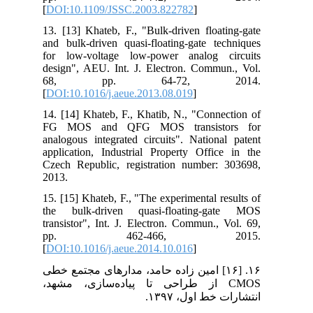
[
DOI:10.1109/JSSC.2003.822782
]
13. [13] Khateb, F., "Bulk-driven floating-gate
and bulk-driven quasi-floating-gate techniques
for low-voltage low-power analog circuits
design", AEU. Int. J. Electron. Commun., Vol.
68, pp. 64-72, 2014.
[
DOI:10.1016/j.aeue.2013.08.019
]
14. [14] Khateb, F., Khatib, N., "Connection of
FG MOS and QFG MOS transistors for
analogous integrated circuits". National patent
application, Industrial Property Office in the
Czech Republic, registration number: 303698,
2013.
15. [15] Khateb, F., "The experimental results of
the bulk-driven quasi-floating-gate MOS
transistor", Int. J. Electron. Commun., Vol. 69,
pp. 462-466, 2015.
[
DOI:10.1016/j.aeue.2014.10.016
]
۱۶. [۱۶] امین زاده حامد، مدارهای مجتمع خطی
CMOS از طراحی تا پیاده‌سازی، مشهد،
انتشارات خط اول، ۱۳۹۷.