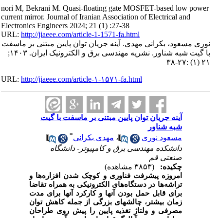
nori M, Bekrani M. Quasi-floating gate MOSFET-based low power
current mirror. Journal of Iranian Association of Electrical and
Electronics Engineers 2024; 21 (1) :27-38
URL:
http://jiaeee.com/article-1-1571-fa.html
نوری مسعود، بکرانی مهدی. آینه جریان توان پایین مبتنی بر ماسفت
با گیت شبه شناور. نشریه مهندسی برق و الکترونیک ایران. ۱۴۰۳;
۲۱ (۱) :۲۷-۳۸
URL:
http://jiaeee.com/article-۱-۱۵۷۱-fa.html
آینه جریان توان پایین مبتنی بر ماسفت با گیت
شبه شناور
*
مهدی بکرانی
،
مسعود نوری
دانشکده مهندسی برق و کامپیوتر- دانشگاه
صنعتی قم
چکیده:
(۳۸۵۳ مشاهده)
امروزه پیشرفت فناوری و کوچک شدن افزاره‌ها و
تراشه‌ها در دستگاه‌های الکترونیکی به همراه تقاضا
برای قابل حمل بودن آنها و کارکرد آنها برای مدت
زمان بیشتر، چالش­های بزرگی از جمله کاهش توان
مصرفی و ولتاژ تغذیه پایین را پیش روی طراحان