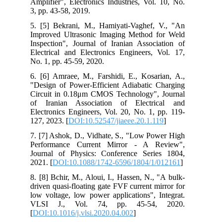
Amplifier", Electronics Industries, Vol. 10, No.
3, pp. 43-58, 2019.
5. [5] Bekrani, M., Hamiyati-Vaghef, V., "An
Improved Ultrasonic Imaging Method for Weld
Inspection", Journal of Iranian Association of
Electrical and Electronics Engineers, Vol. 17,
No. 1, pp. 45-59, 2020.
6. [6] Amraee, M., Farshidi, E., Kosarian, A.,
"Design of Power-Efficient Adiabatic Charging
Circuit in 0.18μm CMOS Technology", Journal
of Iranian Association of Electrical and
Electronics Engineers, Vol. 20, No. 1, pp. 119-
127, 2023. [
DOI:10.52547/jiaeee.20.1.119
]
7. [7] Ashok, D., Vidhate, S., "Low Power High
Performance Current Mirror - A Review",
Journal of Physics: Conference Series 1804,
2021. [
DOI:10.1088/1742-6596/1804/1/012161
]
8. [8] Bchir, M., Aloui, I., Hassen, N., "A bulk-
driven quasi-floating gate FVF current mirror for
low voltage, low power applications", Integrat.
VLSI J., Vol. 74, pp. 45-54, 2020.
[
DOI:10.1016/j.vlsi.2020.04.002
]