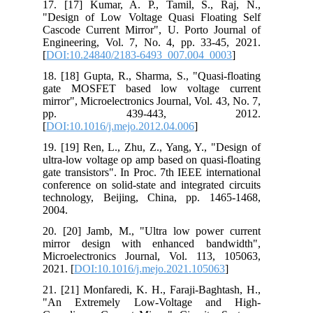
17. [17] Kumar, A. P., Tamil, S., Raj, N.,
"Design of Low Voltage Quasi Floating Self
Cascode Current Mirror", U. Porto Journal of
Engineering, Vol. 7, No. 4, pp. 33-45, 2021.
[
DOI:10.24840/2183-6493_007.004_0003
]
18. [18] Gupta, R., Sharma, S., "Quasi-floating
gate MOSFET based low voltage current
mirror", Microelectronics Journal, Vol. 43, No. 7,
pp. 439-443, 2012.
[
DOI:10.1016/j.mejo.2012.04.006
]
19. [19] Ren, L., Zhu, Z., Yang, Y., "Design of
ultra-low voltage op amp based on quasi-floating
gate transistors". In Proc. 7th IEEE international
conference on solid-state and integrated circuits
technology, Beijing, China, pp. 1465-1468,
2004.
20. [20] Jamb, M., "Ultra low power current
mirror design with enhanced bandwidth",
Microelectronics Journal, Vol. 113, 105063,
2021. [
DOI:10.1016/j.mejo.2021.105063
]
21. [21] Monfaredi, K. H., Faraji-Baghtash, H.,
"An Extremely Low-Voltage and High-