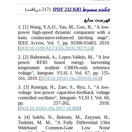
چکیده مبسوط [PDF 232 KB]
(217 دریافت)
فهرست منابع
1. [1] Wang, Y.A.O., Yao, M., Guo, B., "A low-
power high-speed dynamic comparator with a
trans conductance-enhanced latching stage",
IEEE Access, Vol. 7, pp. 93396-93403, 2019.
[
DOI:10.1109/ACCESS.2019.2927514
]
2. [2] Bahramali, A., Lopez-Vallejo, M., "A low
power RFID based energy harvesting
temperature resilient CMOS-only reference
voltage", Integrate. VLSI J. Vol. 67, pp. 155-
161, 2019. [
DOI:10.1016/j.vlsi.2019.01.014
]
3. [3] Rastegar, H., Zare, S., Ryu, J., "A low-
voltage low-power capacitive-feedback voltage
controlled oscillator", Integrate. VLSI J. Vol. 60,
pp. 257-262, 2018.
[
DOI:10.1016/j.vlsi.2017.10.008
]
4. [4] Salehi, N., Bekrani, M., Zayyani, H.,
Taskhiri, M. M., "A Fully Differential Ultra
Wideband Common-Gate Low Noise