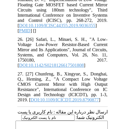
Floating Gate MOSFET based Current Mirror
Circuits using 180nm technology", Third
International Conference on Inventive Systems
and Control (ICISC), pp. 268-272, 2019.
[
DOI:10.1109/ICISC44355.2019.9036355
]
[
PMID
] [
]
26. [26] Safari, L., Minaei, S. H., "A Low-
Voltage Low-Power Resistor-Based Current
Mirror and Its Applications", Journal of Circuits,
Systems, and Computers, Vol. 26, No. 11,
1750180, 2017.
[
DOI:10.1142/S0218126617501808
]
27. [27] Chunfeng, B., Xingyue, S., Donghai,
Q., Heming, Z., "A Compact Low Voltage
CMOS Current Mirror with High Output
Resistance", International Conference on IC
Design and Technology (ICICDT), pp. 1-3,
2019. [
DOI:10.1109/ICICDT.2019.8790877
]
ارسال نظر درباره این مقاله : نام کاربری یا پست
الکترونیک شما: