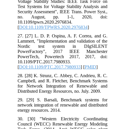
Voltage Stability Studies: IEEE Task Force on
Test Systems for Voltage Stability Analysis and
Security Assessment", IEEE Trans. Power Syst.,
no. August, pp. 1-1, 2020, doi:
10.1109/tpwrs.2020.2976834.
[
DOI:10.1109/TPWRS.2020.2976834
]
27. [27] L. D. P. Ospina, A. F. Correa, and G.
Lammert, "Implementation and validation of the
Nordic test system in DIgSILENT
PowerFactory", 2017 IEEE Manchester
PowerTech, Powertech 2017, 2017, doi:
10.1109/PTC.2017.7980933.
[
DOI:10.1109/PTC.2017.7980933
] [
PMID
]
28. [28] K. Strunz, C. Abbey, C. Andrieu, R. C.
Campbell, and R. Fletcher, Benchmark Systems
for Network Integration of Renewable and
Distributed Energy Resources, no. July. 2009.
29. [29] S. Barsali, Benchmark systems for
network integration of renewable and distributed
energy resources. 2014.
30. [30] "Western Electricity Coordinating
Council (WECC) Renewable Energy Modeling