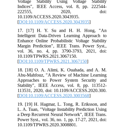
Voltage Stability Using Voltage Stability
Indices", IEEE Access, vol. 8, pp. 222544-
222555, 2020, doi:
10.1109/ACCESS.2020.3043935.
[
DOI:10.1109/ACCESS.2020.3043935
]
17. [17] H. Y. Su and H. H. Hong, "An
Intelligent Data-Driven Learning Approach to
Enhance Online Probabilistic Voltage Stability
Margin Prediction", IEEE Trans. Power Syst.,
vol. 36, no. 4, pp. 3790-3793, 2021, doi:
10.1109/TPWRS.2021.3067150.
[
DOI:10.1109/TPWRS.2021.3067150
]
18. [18] O. A. Alimi, K. Ouahada, and A. M.
Abu-Mahfouz, "A Review of Machine Learning
Approaches to Power System Security and
Stability", IEEE Access, vol. 8, pp. 113512-
113531, 2020, doi: 10.1109/ACCESS.2020.300.
[
DOI:10.1109/ACCESS.2020.3003568
]
19. [19] H. Hagmar, L. Tong, R. Eriksson, and
L. A. Tuan, "Voltage Instability Prediction Using
a Deep Recurrent Neural Network", IEEE Trans.
Power Syst., vol. 36, no. 1, pp. 17-27, 2021, doi:
10.1109/TPWRS.2020.3008801.