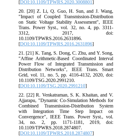
[
DOI:10.1109/TPWRS.2020.3008801
]
20. [20] Z. Li, Q. Guo, H. Sun, and J. Wang,
"Impact of Coupled Transmission-Distribution
on Static Voltage Stability Assessment", IEEE
Trans. Power Syst., vol. 32, no. 4, pp. 3311-
3312, 2017, doi:
10.1109/TPWRS.2016.2631896.
[
DOI:10.1109/TPWRS.2016.2631896
]
21. [21] K. Tang, S. Dong, C. Zhu, and Y. Song,
"Affine Arithmetic-Based Coordinated Interval
Power Flow of Integrated Transmission and
Distribution Networks", IEEE Trans. Smart
Grid, vol. 11, no. 5, pp. 4116-4132, 2020, doi:
10.1109/TSG.2020.2991210.
[
DOI:10.1109/TSG.2020.2991210
]
22. [22] R. Venkatraman, S. K. Khaitan, and V.
Ajjarapu, "Dynamic Co-Simulation Methods for
Combined Transmission-Distribution System
with Integration Time Step Impact on
Convergence", IEEE Trans. Power Syst., vol.
34, no. 2, pp. 1171-1181, 2019, doi:
10.1109/TPWRS.2018.2874807.
[
DOI:10.1109/TPWRS.2018.2874807
]