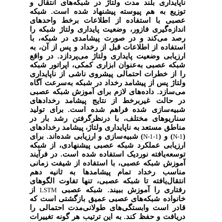
ناپایداری بلند مدت ولتاژ در شبکه‌های انتقال و
توزیع به ‌هم ‌پیوسته پیشنهاد شده است. شبکه
عصبی با استفاده از اطلاعات برخط واحدهای
اندازه‌گیری فازور، وضعیت پایداری ولتاژ شبکه را
رصد می‌کند و در صورت پیشامدی در شبکه، با
استفاده از اطلاعات قبل از رخداد و پس از آن، به
ارزیابی وضعیت پایداری ولتاژ می‌پردازد. در واقع
شبکه عصبی به‌عنوان ابزاری کمکی، اپراتور شبکه
را از خطرات احتمالی پیشروی ناشی از ناپایداری
ولتاژ پس از پیشامد رخداد در شبکه به‌سرعت آگاه
می‌سازد. داده‌های لازم برای آموزش شبکه عصبی
در حالت غیربرخط از نتایج پیشامد رخدادهای
شبیه‌سازی ‌شده فراهم شده است. برای تولید
سناریوهای مختلف، با درنظرگرفتن رشد بار در
مناطق مستعد به ناپایداری ولتاژ، پیشامد رخدادهای
) شبیه‌سازی و ارزیابی شده‌اند. برای
) و (
(
N-1-1
N-1
ارزیابی عملکرد شبکه عصبی پیشنهادی، از شبکه
توسعه‌یافته نوردیک استفاده شده است. در فرآیند
آموزش شبکه عصبی، با استفاده از شیفت زمانی
مناسب رخداد تمام پیشامدها به ثانیه دهم
انتقال‌یافته تا شبکه عصبی، تنها تفاوت الگوهای
رفتاری را آموزش ببیند. شبکه عصبی
از
LSTM
خانواده شبکه‌های عصبی عمیق بازگشتی است که
قادر است وابستگی‌های طولانی‌مدت احتمالی را
دریافت و حفظ کند. به این ترتیب هر گونه تغییرات