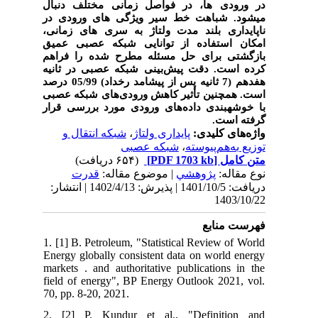
در ورودی ها، در فواصل زمانی مختلف دنبال
می
شود. شباهت خط سیر ویژگی های ورودی در
ناپایداری بلند مدت ولتاژ به سری های زمانی،
امکان استفاده از توانایی شبکه عصبی عمیق
بازگشتی برای حل مسئله مطرح شده را فراهم
کرده است. دقت پیش‌بینی شبکه عصبی در ثانیه
هفدهم (7 ثانیه پس از پیشامد رخداد) 05/99 درصد
است. همچنین تأثیر کاهش ورودی‌های شبکه عصبی
با خوشه‏بندی داده‌های ورودی مورد بررسی قرار
گرفته است.
شبکه انتقال و
،
پایداری ولتاژ
واژه‌های کلیدی:
شبکه عصبی
،
توزیع به‌هم‌پیوسته
(۶۵۴ دریافت)
[PDF 1703 kb]
متن کامل
نوع مقاله:
پژوهشي
| موضوع مقاله:
قدرت
دریافت: 1401/10/5 | پذیرش: 1402/4/13 | انتشار:
1403/10/22
فهرست منابع
1. [1] B. Petroleum, "Statistical Review of World
Energy globally consistent data on world energy
markets . and authoritative publications in the
field of energy", BP Energy Outlook 2021, vol.
70, pp. 8-20, 2021.
2. [2] P. Kundur et al., "Definition and