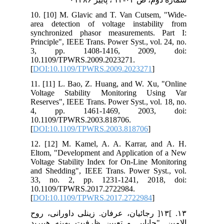
10. [10] M. Glavic and T. Van Cutsem, "Wide-
area detection of voltage instability from
synchronized phasor measurements. Part I:
Principle", IEEE Trans. Power Syst., vol. 24, no.
3, pp. 1408-1416, 2009, doi:
10.1109/TPWRS.2009.2023271.
[
DOI:10.1109/TPWRS.2009.2023271
]
11. [11] L. Bao, Z. Huang, and W. Xu, "Online
Voltage Stability Monitoring Using Var
Reserves", IEEE Trans. Power Syst., vol. 18, no.
4, pp. 1461-1469, 2003, doi:
10.1109/TPWRS.2003.818706.
[
DOI:10.1109/TPWRS.2003.818706
]
12. [12] M. Kamel, A. A. Karrar, and A. H.
Eltom, "Development and Application of a New
Voltage Stability Index for On-Line Monitoring
and Shedding", IEEE Trans. Power Syst., vol.
33, no. 2, pp. 1231-1241, 2018, doi:
10.1109/TPWRS.2017.2722984.
[
DOI:10.1109/TPWRS.2017.2722984
]
۱۳. ]۱۳[ رجائیان، عرفان. زینلی داورانی، روح
الامین. "جایابی و تعیین ظرفیت بهینه هیبرید