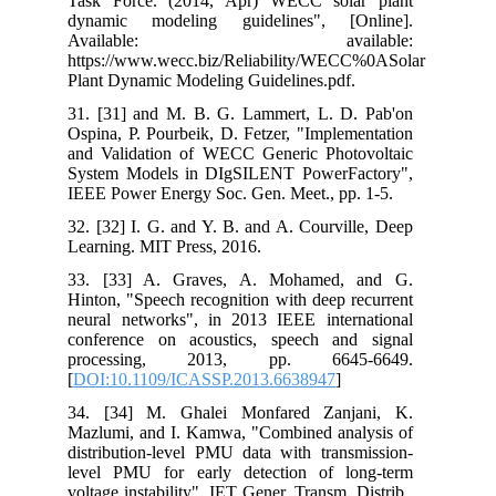
Task Force. (2014, Apr) WECC solar plant
dynamic modeling guidelines", [Online].
Available: available:
https://www.wecc.biz/Reliability/WECC%0ASolar
Plant Dynamic Modeling Guidelines.pdf.
31. [31] and M. B. G. Lammert, L. D. Pab'on
Ospina, P. Pourbeik, D. Fetzer, "Implementation
and Validation of WECC Generic Photovoltaic
System Models in DIgSILENT PowerFactory",
IEEE Power Energy Soc. Gen. Meet., pp. 1-5.
32. [32] I. G. and Y. B. and A. Courville, Deep
Learning. MIT Press, 2016.
33. [33] A. Graves, A. Mohamed, and G.
Hinton, "Speech recognition with deep recurrent
neural networks", in 2013 IEEE international
conference on acoustics, speech and signal
processing, 2013, pp. 6645-6649.
[
DOI:10.1109/ICASSP.2013.6638947
]
34. [34] M. Ghalei Monfared Zanjani, K.
Mazlumi, and I. Kamwa, "Combined analysis of
distribution-level PMU data with transmission-
level PMU for early detection of long-term
voltage instability", IET Gener. Transm. Distrib.,