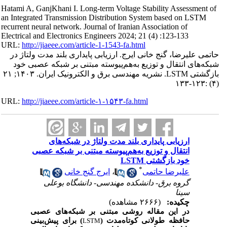
Hatami A, GanjKhani I. Long-term Voltage Stability Assessment of
an Integrated Transmission Distribution System based on LSTM
recurrent neural network. Journal of Iranian Association of
Electrical and Electronics Engineers 2024; 21 (4) :123-133
URL:
http://jiaeee.com/article-1-1543-fa.html
حاتمی علیرضا، گنج خانی ایرج. ارزیابی پایداری بلند مدت ولتاژ در
شبکه‌های انتقال و توزیع به‌هم‌پیوسته مبتنی بر شبکه‌ عصبی خود
بازگشتی LSTM. نشریه مهندسی برق و الکترونیک ایران. ۱۴۰۳; ۲۱
(۴) :۱۲۳-۱۳۳
URL:
http://jiaeee.com/article-۱-۱۵۴۳-fa.html
ارزیابی پایداری بلند مدت ولتاژ در شبکه‌های
انتقال و توزیع به‌هم‌پیوسته مبتنی بر شبکه‌ عصبی
خود بازگشتی LSTM
*
ایرج گنج خانی
،
علیرضا حاتمی
گروه برق- دانشکده مهندسی- دانشگاه بوعلی
سینا
چکیده:
(۲۶۶۶ مشاهده)
در این مقاله روشی مبتنی بر شبکه‌های عصبی
حافظه طولانی کوتاه‌مدت (
) برای پیش‌بینی
LSTM