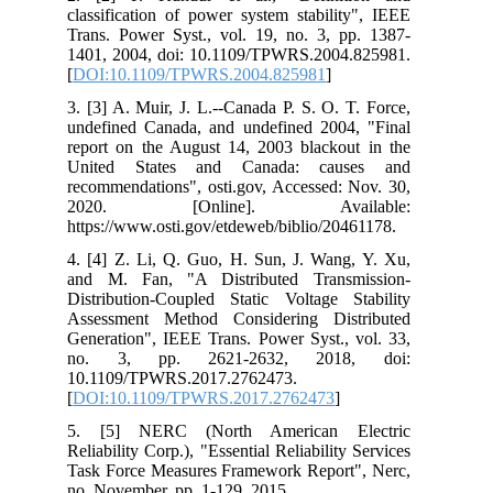
classification of power system stability", IEEE
Trans. Power Syst., vol. 19, no. 3, pp. 1387-
1401, 2004, doi: 10.1109/TPWRS.2004.825981.
[
DOI:10.1109/TPWRS.2004.825981
]
3. [3] A. Muir, J. L.--Canada P. S. O. T. Force,
undefined Canada, and undefined 2004, "Final
report on the August 14, 2003 blackout in the
United States and Canada: causes and
recommendations", osti.gov, Accessed: Nov. 30,
2020. [Online]. Available:
https://www.osti.gov/etdeweb/biblio/20461178.
4. [4] Z. Li, Q. Guo, H. Sun, J. Wang, Y. Xu,
and M. Fan, "A Distributed Transmission-
Distribution-Coupled Static Voltage Stability
Assessment Method Considering Distributed
Generation", IEEE Trans. Power Syst., vol. 33,
no. 3, pp. 2621-2632, 2018, doi:
10.1109/TPWRS.2017.2762473.
[
DOI:10.1109/TPWRS.2017.2762473
]
5. [5] NERC (North American Electric
Reliability Corp.), "Essential Reliability Services
Task Force Measures Framework Report", Nerc,
no. November, pp. 1-129, 2015.