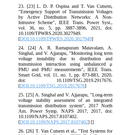
23. [23] L. D. P. Ospina and T. Van Cutsem,
"Emergency Support of Transmission Voltages
by Active Distribution Networks: A Non-
Intrusive Scheme", IEEE Trans. Power Syst.,
vol. 36, no. 5, pp. 3887-3896, 2021, doi:
10.1109/TPWRS.2020.3027949.
[
DOI:10.1109/TPWRS.2020.3027949
]
24. [24] A. R. Ramapuram Matavalam, A.
Singhal, and V. Ajjarapu, "Monitoring long term
voltage instability due to distribution and
transmission interaction using unbalanced μ
PMU and PMU measurements", IEEE Trans.
Smart Grid, vol. 11, no. 1, pp. 873-883, 2020,
doi: 10.1109/TSG.2019.2917676.
[
DOI:10.1109/TSG.2019.2917676
]
25. [25] A. Singhal and V. Ajjarapu, "Long-term
voltage stability assessment of an integrated
transmission distribution system", 2017 North
Am. Power Symp. NAPS 2017, 2017, doi:
10.1109/NAPS.2017.8107402.
[
DOI:10.1109/NAPS.2017.8107402
] [
]
26. [26] T. Van Cutsem et al., "Test Systems for