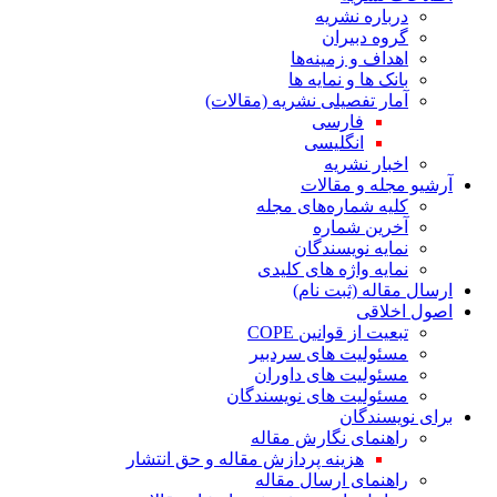
درباره نشریه
گروه دبیران
اهداف و زمینه‌ها
بانک ها و نمایه ها
آمار تفصیلی نشریه (مقالات)
فارسی
انگلیسی
اخبار نشریه
آرشیو مجله و مقالات
کلیه شماره‌های مجله
آخرین شماره
نمایه نویسندگان
نمایه واژه های کلیدی
ارسال مقاله (ثبت نام)
اصول اخلاقی
تبعیت از قوانین COPE
مسئولیت های سردبیر
مسئولیت های داوران
مسئولیت های نویسندگان
برای نویسندگان
راهنمای نگارش مقاله
هزینه پردازش مقاله و حق انتشار
راهنمای ارسال مقاله