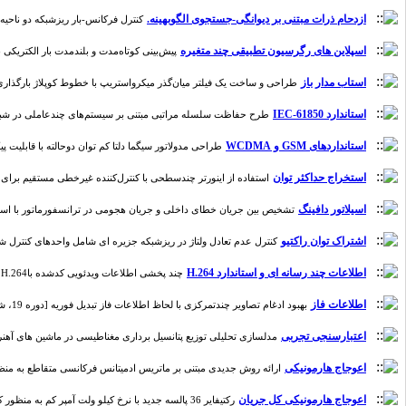
ازدحام ذرات مبتنی بر دیوانگی-جستجوی الگوبهینه.
کنترل فرکانس-بار ریزشبکه دو ناحیه‌ای به
اسپلاین های رگرسیون تطبیقی چند متغیره
پیش‌بینی کوتاه‌مدت و بلندمدت بار الکتریکی با استفاده از روش‎های جدید یادگیری ماشین با در نظر گرفتن دما و
استاب مدار باز
طراحی و ساخت یک فیلتر میان‌گذر میکرو‌استریپ با خطوط کوپلاژ بارگذاری شده با پچ
استاندارد IEC-61850
طرح حفاظت سلسله مراتبی مبتنی‌ بر سیستم‌های چندعاملی در شبکه‌های توزی
استانداردهای GSM و WCDMA
طراحی مدولاتور سیگما دلتا کم توان دوحالته با قابلیت پیکربندی مجدد برای ا
استخراج حداکثر توان
استفاده از اینورتر چندسطحی با کنترل‌کننده غیرخطی مستقیم برای اتصال 
اسیلاتور دافینگ
تشخیص بین جریان خطای داخلی و جریان هجومی در ترانسفورماتور با استفاده از 
اشتراک توان راکتیو
کنترل عدم تعادل ولتاژ در ریزشبکه جزیره ای شامل واحدهای کنترل شده ولتاژ و 
اطلاعات چند رسانه ای و استاندارد H.264
چند پخشی اطلاعات ویدئویی کدشده باH.264 درشبکه های ناهمگن مبتنی بر کدینگ منابع چند پایانه ای [دوره 6، شماره 2]
اطلاعات فاز
بهبود ادغام تصاویر چندتمرکزی با لحاظ اطلاعات فاز تبدیل فوریه [دوره 19، شماره 2]
اعتبارسنجی تجربی
مدلسازی تحلیلی توزیع پتانسیل برداری مغناطیسی در ماشین های آهنربای دایم
اعوجاج هارمونیکی
ارائه روش جدیدی مبتنی بر ماتریس ادمیتانس فرکانسی متقاطع به منظور تعی
اعوجاج هارمونیکی کل جریان
رکتیفایر 36 پالسه جدید با نرخ کیلو ولت آمپر کم به منظور کاهش اعوجاج هارمونیک جریان ورودی [دوره 19، شماره 4]