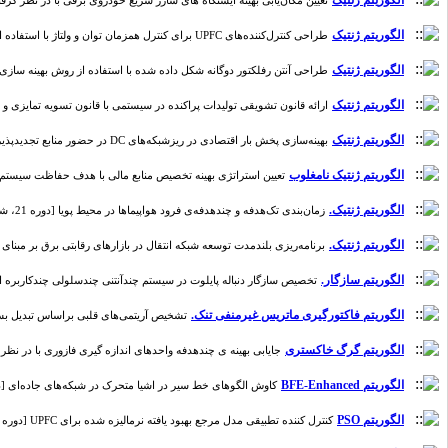
الگوریتم ژنتیک
تعیین مکان‌یابی بهینه ایستگاه های شارژ سریع خودروی برقی با در نظر گرفتن امک
الگوریتم ژنتیک
طراحی کنترل‌کننده‌های UPFC برای کنترل همزمان توان و ولتاژ با استفاده از الگوریتم ژنتیک [دوره 6، شماره 1]
الگوریتم ژنتیک
طراحی آنتن رفلکتور دوگانه شکل داده شده با استفاده از روش بهینه سازی کمین بیش 
الگوریتم ژنتیک
ارائه قانون تشویقی تولیدات پراکنده در سیستمی با قانون تسویه تمایزی و پیشنهاد 
الگوریتم ژنتیک
بهینه‌سازی پخش بار اقتصادی در ریزشبکه‌های DC در حضور منابع تجدیدپذیر دارای کنترلر ولتاژ با استفاده از امپدانس مجازی در شرایط قیمت گذاری زمان واقعی [دوره 19، شماره 1]
الگوریتم ژنتیک نامغلوب
تعیین استراتژی بهینه تخصیص منابع مالی با هدف حفاظت سیستم قدرت در
الگوریتم ژنتیک.
زمان‌بندی تک‌هدفه و چند‌هدفه‌ی فرود هواپیماها در محیط پویا [دوره 21، شماره 1]
الگوریتم ژنتیک.
برنامه‌ریزی بلندمدت توسعه شبکه انتقال در بازارهای رقابتی برق بر مبنای سود کارب
الگوریتم سازگار.
تخصیص سازگار دنباله پایلوت در سیستم چندآنتنی چندسلولی چندکاربره انبوه در شبکه مخ
الگوریتم فاکتورگیری ماتریس غیرمنفی تنک.
تشخیص آریتمی‌های قلبی براساس تبدیل بسته موج
الگوریتم گرگ خاکستری
جایابی بهینه ی چندهدفه واحدهای اندازه گیری فازوری با در نظر گرفتن
الگوریتم BFE-Enhanced
کاوش الگوهای خط‌ سیر در اشیا متحرک در شبکه‌های جاده‌ای [دوره 20، شما
الگوریتم PSO
کنترل کننده تطبیقی مدل مرجع بهبود یافته نرمالیزه شده برای UPFC [دوره 12، شماره 1]