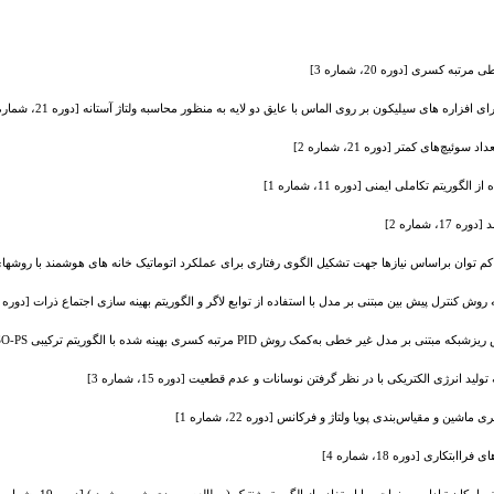
کسری [دوره 20، شماره 3]
فزاره های سیلیکون بر روی الماس با عایق دو لایه به منظور محاسبه ولتاژ آستانه [دوره 21، شماره 1]
چ‌های کمتر [دوره 21، شماره 2]
 شماره 2]
توان براساس نیازها جهت تشکیل الگوی رفتاری برای عملکرد اتوماتیک خانه‌ های هوشمند با روشهای مبتنی بر م
مدل غیر خطی به‌کمک روش PID مرتبه کسری بهینه شده با الگوریتم ترکیبی HCRPSO-PS [دوره 17، شماره 2]
ید انرژی الکتریکی با در نظر گرفتن نوسانات و عدم قطعیت [دوره 15، شماره 3]
ین و مقیاس‌بندی پویا ولتاژ و فرکانس [دوره 22، شماره 1]
کاری [دوره 18، شماره 4]