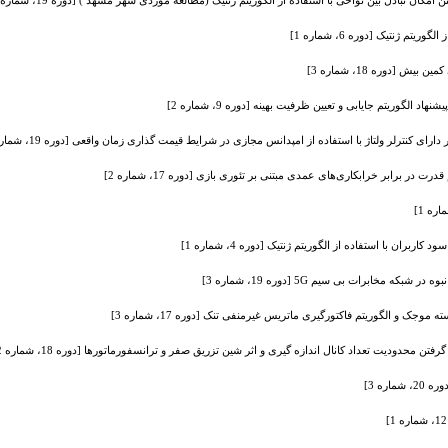
ان تبادل بین نواحی با استفاده از الگوریتم ژنتیک (مطالعه موردی شهر مشهد ) [دوره 19، شماره 1]
[دوره 18، شماره 3]
الگوریتم جایابی و تعیین ظرفیت بهینه [دوره 9، شماره 2]
 برابر خرابکاری‌های عمدی مبتنی بر تئوری بازی [دوره 17، شماره 2]
ران با استفاده از الگوریتم ژنتیک [دوره 4، شماره 1]
ابرات بی سیم 5G [دوره 19، شماره 3]
ک و الگوریتم فاکتورگیری ماتریس غیر‌منفی تنک [دوره 17، شماره 3]
 محدودیت تعداد کانال اندازه گیری و اثر شین تزریق صفر و ترانسفورماتورها [دوره 18، شماره 2]
ره 3]