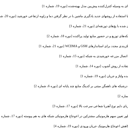
 وسیله کنترل‌کننده پیش‌بین مدل بهینه‌شده [دوره 19، شماره 1]
 زاویه ارتفاعی خورشید [دوره 20، شماره 2]
‌های ذوزنقه‌ای [دوره 21، شماره 3]
ع و در حضور منابع تولید پراکنده [دوره 18، شماره 2]
ستاندارهای GSM و WCDMA [دوره 21، شماره 1]
مزرعه خورشیدی به شبکه [دوره 15، شماره 1]
روش آشوب [دوره 14، شماره 1]
جریان [دوره 19، شماره 1]
 نوع آهنربا شعاعی سرعت بالا [دوره 17، شماره 3]
ین سهم هارمونیکی مشترکین در اعوجاج هارمونیکی شبکه های به هم پیوسته [دوره 17، شماره 2]