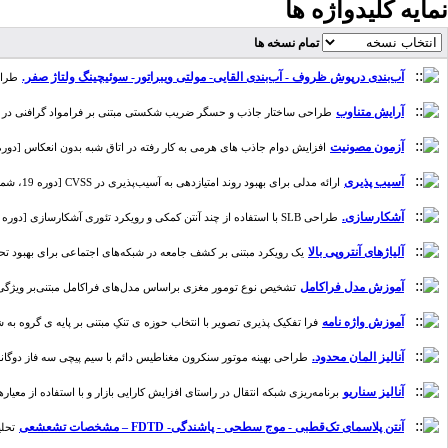
نمایه کلیدواژه ها
تمام نسخه ها
آب‌بندی درپوش ظروف - آب‌بندی القایی- مولتی ویبراتور- سوئیچینگ ولتاژ صفر.
طراحی
آرایش متناوب
طراحی ساختار جاذب و حسگر ضریب شکستی مبتنی بر فرامواد گرافنی در فرکانس تراه
آزمون مصونیت
افزایش دوام جاذب های هرمی به کار رفته در اتاق شبه بدون انعکاس [دوره 18، شماره 3
آسیب پذیری
ارائه مدلی برای بهبود روند امتیازدهی به آسیب‌پذیری در CVSS [دوره 19، شماره 1]
آشکارسازی.
طراحی SLB با استفاده از چند آنتن کمکی و رویکرد تئوری آشکارسازی [دوره 15، شماره 2]
آلیاژهای آنتروپی بالا
یک رویکرد مبتنی بر کشف جامعه در شبکه‌های اجتماعی برای بهبود تحلیل معادل
آموزش مدل فراکامل‬‬
تشخیص نوع تومور مغزی براساس مدل‌های فراکامل مبتنی‌بر ویژگی‌های بافتی 
آموزش واژه نامه
فرا تفکیک پذیری تصویر با انتخاب حوزه ی تنکِ مبتنی بر پایه ی گروه به شکل وفقی 
آنالیز المان محدود.
طراحی بهینه موتور سنکرون مغناطیس دائم با سیم پیچی سه فاز دوگانه با قابلی
آنالیز سناریو
برنامه‌ریزی شبکه انتقال در راستای افزایش کارایی بازار و با استفاده از معیارهای احتم
آنتن پلاسمای تک‌قطبی - موج سطحی - پاشندگی- FDTD – مشخصات تشعشعی
تحلی