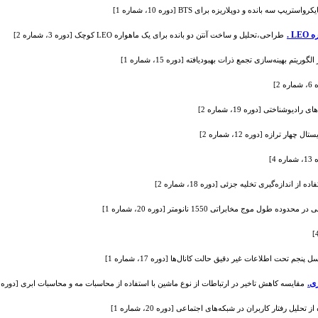
 سه بانده و دوپلاریزه برای BTS [دوره 10، شماره 1]
طراحی،تحلیل و ساخت آنتن دو بانده برای یک ماهواره LEO کوچک [دوره 3، شماره 2]
بهینه‌سازی تجمع ذرات بهبودیافته [دوره 15، شماره 1]
]
ناختی [دوره 19، شماره 2]
ندازه‌گیری تخلیه جزئی [دوره 18، شماره 2]
خابراتی 1550 نانومتر [دوره 20، شماره 1]
 تحت اطلاعات غیر دقیق حالت کانال‌ها [دوره 17، شماره 1]
ی.
مقایسه کاهش تاخیر در ارتباطات از نوع ماشین با استفاده از محاسبات مه و محاسبات ابری [دوره 18، شماره 3]
ل رفتار کاربران در شبکه‌های اجتماعی [دوره 20، شماره 1]