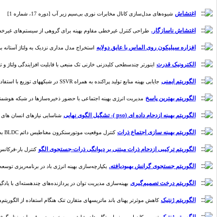
اغتشاش
شیوه‌های مدل‌‌سازی کانال مخابرات نوری بی‌سیم زیر آب [دوره 17، شماره 1]
اغتشاش ناسازگار.
طراحی کنترل غیرخطی مقاوم بهینه برای گروهی از سیستم‌های غیرخطی مرتبه 
افزاره سیلیکون روی الماس با عایق دولایه
استخراج مدل مداری نزدیک به ولتاژ آستانه برای ا
الکترونیک قدرت
اینورتر چندسطحی کلیدزنی خازنی تک منبعی با قابلیت افزایندگی ولتاژ و تعداد سوئی
الگوریتم ایمنی
جایابی بهینه منابع تولید پراکنده به همراه SSVR در شبکههای توزیع با استفاده از الگوریتم تکاملی ایمنی [دوره 11، شماره 1]
الگوریتم بهترین پاسخ
مدیریت انرژی بهینه اجتماعی با حضور ذخیره‌سازها در شبکه هوشمند [دوره 17،
الگوریتم بهینه ازدحام داده ای (pso )- تشگیل الگوی نهایی
شناسایی نیازهای انسان های کم 
الگوریتم بهینه سازی اجتماع ذرات
کنترل موقعیت موتورسنکرون مغناطیس دائم BLDC به روش کنترل پیش بین مبتنی بر مدل با استفاده از توابع لاگر و الگوریتم بهینه سازی اجتماع ذرات [دوره 22، شماره 3]
الگوریتم ترکیبی ازدحام ذرات مبتنی بر دیوانگی ذرات-جستجوی الگو
کنترل بار-فرکانس ریزشبکه مبتنی بر 
الگوریتم جستجوی گرانش بهبودیافته.
یکپارچه‌سازی بهینه انرژی باد در برنامه‌ریزی توسعه تول
الگوریتم درخت تصمیم‌گیری
بهینه‌سازی مدیریت توان در پردازنده‌های چندهسته‌ای با یادگیری ماش
الگوریتم ژنتیک
کاهش موثرتر پهنای باند ماتریسهای متقارن تنک هنگام استفاده از الگوریتم‌های فراابت