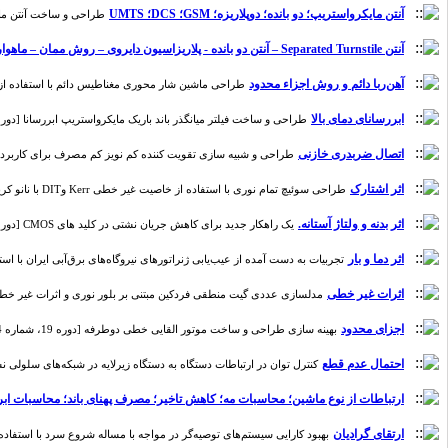
آنتن مایکرواستریپ؛ دو بانده؛ دوپلاریزه؛ GSM؛ DCS؛ UMTS
طراحی و ساخت آنتن مایکرواستریپ
آنتن Separated Turnstile – آنتن دو بانده - پلاریزاسیون دایروی – روش ممان – ماهواره LEO .
آهن‌ربا دائم و روش اجزاء محدود
طراحی ماشین شار محوری مغناطیس دائم با استفاده از الگوریتم 
ابررسانای دمای بالا
طراحی و ساخت فیلتر میانگذر باند باریک مایکرواستریپ ابررسانا [دوره 6، شماره 2
اتصال ضربدری خازنی
طراحی و شبیه سازی تقویت کننده کم نویز کم مصرف برای کاربردهای رادیوش
اثر اشتارک
طراحی سوئیچ تمام نوری با استفاده از خاصیت غیر خطی Kerr وDIT با نانو کریستال چهار ترازه [دوره 12، شماره 2]
اثر بدنه و ولتاژ آستانه.
یک راهکار جدید برای کاهش جریان نشتی در کلید های CMOS [دوره 13، شماره 4]
اثر دما و بار
تجربیات به دست آمده از عیب‌یابی ژنراتورهای نیروگاه‌های برق‌آبی ایران با استفاده از ا
اثرات غیر خطی
مدلسازی عددی گیت منطقی فردکین مبتنی بر بلور نوری و اثرات غیر خطی در محدوده طول موج م
اجزای محدود
بهینه سازی طراحی و ساخت موتور القایی خطی دوطرفه [دوره 19، شماره 4]
احتمال عدم قطع
کنترل توان در ارتباطات دستگاه به دستگاه زیرلایه در شبکه‌های سلولی نسل پنجم
ارتباطات از نوع ماشین؛ محاسبات مه؛ کاهش تاخیر؛ مصرف پهنای باند؛ محاسبات ابر
ارتقای گرادیان
بهبود کارایی سیستم‌های توصیه‌گر در مواجه با مساله شروع سرد با استفاده از تحلی