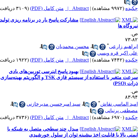
کیده
(۹۹۷۲ مشاهده)
|
Abstract |
متن کامل (PDF)
(۳۱۰۹ دریافت)
مشارکت پاسخ بار در برنامه ریزی تولید
یروگاه ها
.
۸۲-
*
براهیم زارعی
،
محسن محمدیان
،
لی اکبر قره ویسی
کیده
(۷۴۴۲ مشاهده)
|
Abstract |
متن کامل (PDF)
(۱۹۲۲ دریافت)
بهبود پاسخ اینرسی توربین‌های بادی
سرعت متغیر با استفاده از سیستم فازی TSK و الگوریتم بهینه‌سازی
ات (PSO)
.
۹۴-
*
مید الماسی نقاش
،
سید امیرحسین مدیرخازنی
،
صطفی پرنیانی
کیده
(۶۹۷۰ مشاهده)
|
Abstract |
متن کامل (PDF)
(۳۷۳۶ دریافت)
مبدل چند سطحی متصل به شبکه با
یمنی بالا با قابلیت اخذ بیشینه توان از سلول خورشیدی