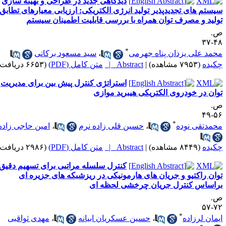
دیدگاهی جدید در طراحی و بهینه سازی
یستم های تجدیدپذیر تولید انرژی الکتریکی: ارزیابی معیارهای تطابق
ولید و مصرف توان همراه با بررسی قابلیت اطمینان سیستم
.
۴۸-
*
حمد علی یزدان پناه جهرمی
،
سید مسعود برکاتی
کیده
(۷۹۵۳ مشاهده)
|
Abstract |
متن کامل (PDF)
(۶۶۵۳ دریافت)
استراتژی کنترل پیش بین برای مدیریت
وان در خودروی الکتریکی هیبرید موازی
.
۵۶-
*
حمدتقی نوده
،
حسین قلی زاده نرم
،
امین حاجی زاده
کیده
(۸۴۴۹ مشاهده)
|
Abstract |
متن کامل (PDF)
(۲۹۸۶ دریافت)
کنترل سلسله مراتبی برای تسهیم دقیق
وان راکتیو و جریان های هارمونیکی در ریزشبکه های جزیره ای
راساس کنترل جریان چرخشی لحظه ای
.
۷۲-
*
یمان لرزاده
،
حسین عسکریان ابیانه
،
مهدی ثواقبی