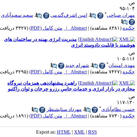
.
۱۰۴-
*
هران صباحی
،
امین اشرف‌گندمی
،
سعید سعیدآبادی
کیده
(۸۳۸۱ مشاهده)
|
Abstract |
متن کامل (PDF)
(۳۳۲۷ دریافت)
مدیریت انرژی بهینه در ساختمان های
وشمند با قابلیت دادوستد انرژی
.
۱۱۶-۱
*
هدی امینیان
،
شهرام جدید
کیده
(۷۴۲۷ مشاهده)
|
Abstract |
متن کامل (PDF)
(۳۲۹۵ دریافت)
راهبرد پیشنهاد‌دهی همزمان نیروگاه
جازی در بازار انرژی و خدمات جانبیِ رزرو چرخان و توان راکتیو
.
۱۳۰-۱
*
سین نظام‌آبادی
،
مهرداد ستایشنظر
کیده
(۷۷۳۰ مشاهده)
|
Abstract |
متن کامل (PDF)
(۱۸۹۱ دریافت)
Export as:
HTML
|
XML
|
RSS