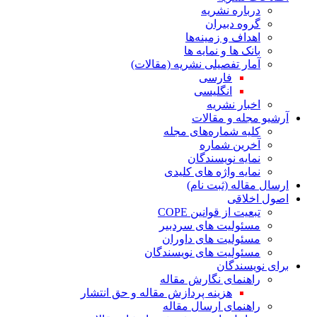
درباره نشریه
گروه دبیران
اهداف و زمینه‌ها
بانک ها و نمایه ها
آمار تفصیلی نشریه (مقالات)
فارسی
انگلیسی
اخبار نشریه
آرشیو مجله و مقالات
کلیه شماره‌های مجله
آخرین شماره
نمایه نویسندگان
نمایه واژه های کلیدی
ارسال مقاله (ثبت نام)
اصول اخلاقی
تبعیت از قوانین COPE
مسئولیت های سردبیر
مسئولیت های داوران
مسئولیت های نویسندگان
برای نویسندگان
راهنمای نگارش مقاله
هزینه پردازش مقاله و حق انتشار
راهنمای ارسال مقاله