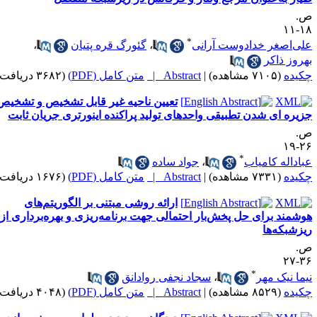
.
۱۸-
*
لی‌اصغر خدادوست آرانی
،
گئورگ قره پتیان
،
هروز ذاکر
کیده
(۷۱۰۵ مشاهده)
|
Abstract |
متن کامل (PDF)
(۳۶۸۲ دریافت)
تعیین ناحیه غیر قابل تشخیص و تشخیص
زیره ای شدن تطبیقی واحدهای تولید پراکنده اینورتری جریان ثابت
.
۲۶-
*
باداله کامیاب
،
جواد ساده
کیده
(۷۳۳۱ مشاهده)
|
Abstract |
متن کامل (PDF)
(۱۶۷۶ دریافت)
ارائه روشی مبتنی بر الگوریتم‌های
وشمند برای حل پخش‌بار احتمالی جهت برنامه‌ریزی و بهره‌برداری از
یزشبکه‌ها
.
۳۶-
*
یما نیک مهر
،
سجاد نجفی روادانق
کیده
(۸۵۲۹ مشاهده)
|
Abstract |
متن کامل (PDF)
(۴۰۴۸ دریافت)