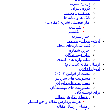
درباره نشریه
گروه دبیران
اهداف و زمینه‌ها
بانک ها و نمایه ها
آمار تفصیلی نشریه (مقالات)
فارسی
انگلیسی
اخبار نشریه
آرشیو مجله و مقالات
کلیه شماره‌های مجله
آخرین شماره
نمایه نویسندگان
نمایه واژه های کلیدی
ارسال مقاله (ثبت نام)
اصول اخلاقی
تبعیت از قوانین COPE
مسئولیت های سردبیر
مسئولیت های داوران
مسئولیت های نویسندگان
برای نویسندگان
راهنمای نگارش مقاله
هزینه پردازش مقاله و حق انتشار
راهنمای ارسال مقاله