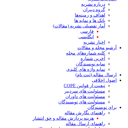
درباره نشریه
گروه دبیران
اهداف و زمینه‌ها
بانک ها و نمایه ها
آمار تفصیلی نشریه (مقالات)
فارسی
انگلیسی
اخبار نشریه
آرشیو مجله و مقالات
کلیه شماره‌های مجله
آخرین شماره
نمایه نویسندگان
نمایه واژه های کلیدی
ارسال مقاله (ثبت نام)
اصول اخلاقی
تبعیت از قوانین COPE
مسئولیت های سردبیر
مسئولیت های داوران
مسئولیت های نویسندگان
برای نویسندگان
راهنمای نگارش مقاله
هزینه پردازش مقاله و حق انتشار
راهنمای ارسال مقاله