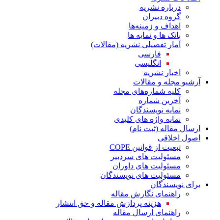
درباره نشریه
گروه دبیران
اهداف و زمینه‌ها
بانک ها و نمایه ها
آمار تفصیلی نشریه (مقالات)
فارسی
انگلیسی
اخبار نشریه
آرشیو مجله و مقالات
کلیه شماره‌های مجله
آخرین شماره
نمایه نویسندگان
نمایه واژه های کلیدی
ارسال مقاله (ثبت نام)
اصول اخلاقی
تبعیت از قوانین COPE
مسئولیت های سردبیر
مسئولیت های داوران
مسئولیت های نویسندگان
برای نویسندگان
راهنمای نگارش مقاله
هزینه پردازش مقاله و حق انتشار
راهنمای ارسال مقاله