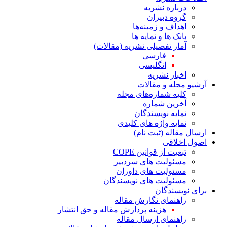
درباره نشریه
گروه دبیران
اهداف و زمینه‌ها
بانک ها و نمایه ها
آمار تفصیلی نشریه (مقالات)
فارسی
انگلیسی
اخبار نشریه
آرشیو مجله و مقالات
کلیه شماره‌های مجله
آخرین شماره
نمایه نویسندگان
نمایه واژه های کلیدی
ارسال مقاله (ثبت نام)
اصول اخلاقی
تبعیت از قوانین COPE
مسئولیت های سردبیر
مسئولیت های داوران
مسئولیت های نویسندگان
برای نویسندگان
راهنمای نگارش مقاله
هزینه پردازش مقاله و حق انتشار
راهنمای ارسال مقاله