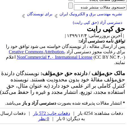
نشریه مهندسی برق و الکترونیک ایران
برای نویسندگان
دسترسی آزاد (حق کپی رایت)
ق کپی رایت
آخرین بروزرسانی: ۱۳۹۹/۱۲/۴ |
وافق نامه دسترسی آزاد:
س از ارسال مقاله ، از نویسندگان خواسته می شود توافق خود را
رای رعایت مجوز دسترسی آزاد
Creative Commons Attribution-
NonCommercial ۴.۰ International License
(CC BY NC ۴.۰) اعلام
مایند.
الک حق‌مؤلف / دارنده حق حق‌مؤلف:
نویسندگان دارندۀ
ق‌مؤلف مقالۀ خود بدون محدودیت هستند. نویسنده
نترل کاملی بر اثر علمی خود دارد (به عنوان مثال، حق
ستفاده مجدد، توزیع، انتشار مجدد و غیره را حفظ می‌کند).
انتشار مقالات پذیرفته شده بصورت
دسترسی آزاد و باز
می‌باشد.
دفعات مشاهده: 4254 بار |
دفعات چاپ: 572 بار
| دفعات ارسال
به دیگران: 0 بار |
0 نظر