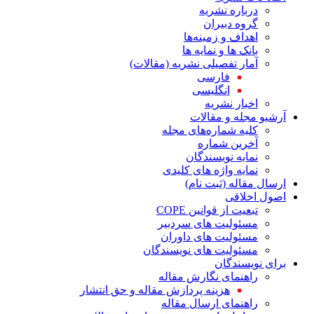
درباره نشریه
گروه دبیران
اهداف و زمینه‌ها
بانک ها و نمایه ها
آمار تفصیلی نشریه (مقالات)
فارسی
انگلیسی
اخبار نشریه
آرشیو مجله و مقالات
کلیه شماره‌های مجله
آخرین شماره
نمایه نویسندگان
نمایه واژه های کلیدی
ارسال مقاله (ثبت نام)
اصول اخلاقی
تبعیت از قوانین COPE
مسئولیت های سردبیر
مسئولیت های داوران
مسئولیت های نویسندگان
برای نویسندگان
راهنمای نگارش مقاله
هزینه پردازش مقاله و حق انتشار
راهنمای ارسال مقاله