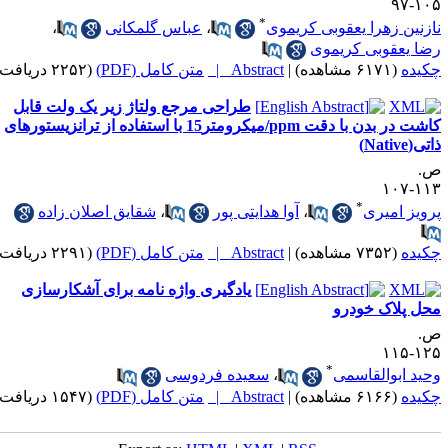
۱۰۵-
*
ازنین زهرا یعقوبی کریموی
،
عباس گلمکانی
،
ضا یعقوبی کریموی
کیده
(۶۱۷۱ مشاهده)
|
Abstract |
متن کامل (PDF)
(۲۲۵۲ دریافت)
طراحی مرجع ولتاژ زیر یک ولت قابل
کاشت در بدن با دقت ppm/میکرومتر15 با استفاده از ترانزیستورهای
تی(Native)
.
۱۱۳-۱
*
رویز امیری
،
آوا هدایتی پور
،
شقایق اصلان زاده
کیده
(۷۳۵۲ مشاهده)
|
Abstract |
متن کامل (PDF)
(۲۲۹۱ دریافت)
یادگیری واژه نامه برای آشکارسازی
حل پلاک خودرو
.
۱۲۵-۱
*
حید ابوالقاسمی
،
سعیده فردوسی
کیده
(۶۱۶۶ مشاهده)
|
Abstract |
متن کامل (PDF)
(۱۵۴۷ دریافت)