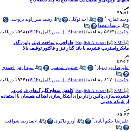
.
۵۶-
*
حید غفاری
،
احد توکلی
،
رشید میرزاوند بروجنی
،
پریسا دهخدا
کیده
(۵۶۴۳ مشاهده)
|
Abstract |
متن کامل (PDF)
(۱۵۹۸ دریافت)
طراحی و ساخت فیلتر پایین گذر
ایکرواستریپ فشرده با باند گذار تیز و فاکتور توقیف بالا
.
۶۴-
*
لیرضا نوری تبار
،
حسین شمسی
،
سید آرش احمدی
کیده
(۸۱۷۰ مشاهده)
|
Abstract |
متن کامل (PDF)
(۱۹۴۴ دریافت)
کاهش سطح گلبرگ‌های فرعی در
شرده‌سازی پالس رادار برای آشکار‌سازی اهداف همسان با استفاده
ز شبکه عصبی
.
۷۳-
*
لیرضا حکم‌ آبادی
،
آرزو ذاکری
،
احمدرضا شرافت