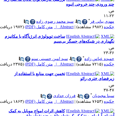
ند ورودی-چند خروجی انبوه
.
۲۲-
*
هدی بیانی فر
،
سید محمد رضوی زاده
کیده
(۶۹۸۲ مشاهده)
|
Abstract |
متن کامل (PDF)
(۱۹۷۲ دریافت)
ساخت توپولوژی انرژیآگاه با مکانیزم
گهداری در شبکه‌های حسگر بی‌سیم
.
۳۶-
*
میده عباس زاده
،
سید امین حسینی سنو
کیده
(۷۲۱۵ مشاهده)
|
Abstract |
متن کامل (PDF)
(۲۳۷۵ دریافت)
تخمین جهت منابع با استفاده از
یرفضای ختری-رائو
.
۴۷-
*
ینا مجیدیان
،
فرزان حدادی
کیده
(۷۶۵۳ مشاهده)
|
Abstract |
متن کامل (PDF)
(۱۸۶۳ دریافت)
کاهش اثرات امواج موبایل به کمک
نتنهای آرایهای و تفکیک یک نقطه داغ به چند نقطه داغ