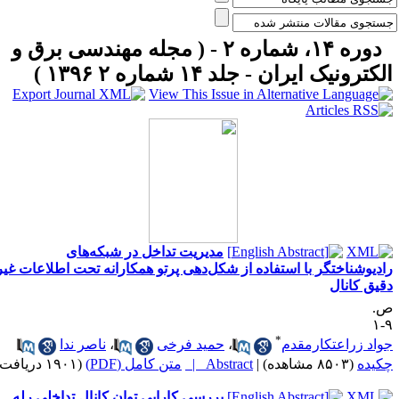
دوره ۱۴، شماره ۲ - ( مجله مهندسی برق و
لکترونیک ایران - جلد ۱۴ شماره ۲ ۱۳۹۶ )
مدیریت تداخل در شبکه‌های
ادیوشناختگر با استفاده از شکل‌دهی پرتو همکارانه تحت اطلاعات غیر
قیق کانال
.
۹
*
واد زراعتکارمقدم
،
حمید فرخی
،
ناصر ندا
کیده
(۸۵۰۳ مشاهده)
|
Abstract |
متن کامل (PDF)
(۱۹۰۱ دریافت)
بررسی کارایی توان کانال تداخلی رله