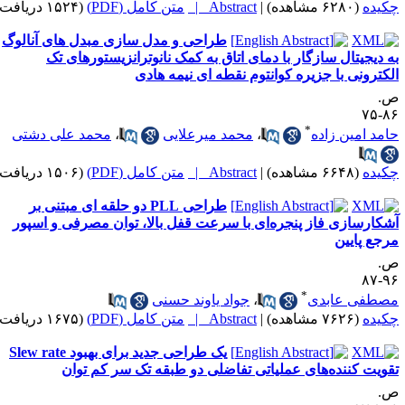
کیده
(۶۲۸۰ مشاهده)
|
Abstract |
متن کامل (PDF)
(۱۵۲۴ دریافت)
طراحی و مدل سازی مبدل های آنالوگ
ه دیجیتال سازگار با دمای اتاق به کمک نانوترانزیستورهای تک
لکترونی با جزیره کوانتوم نقطه ای نیمه هادی
.
۸۶-
*
امد امین زاده
،
محمد میرعلایی
،
محمد علی دشتی
کیده
(۶۶۴۸ مشاهده)
|
Abstract |
متن کامل (PDF)
(۱۵۰۶ دریافت)
طراحی PLL دو حلقه ای مبتنی بر
شکارسازی فاز پنجره‌ای با سرعت قفل بالا، توان مصرفی و اسپور
رجع پایین
.
۹۶-
*
صطفی عابدی
،
جواد یاوند حسنی
کیده
(۷۶۲۶ مشاهده)
|
Abstract |
متن کامل (PDF)
(۱۶۷۵ دریافت)
یک طراحی جدید برای بهبود Slew rate
قویت کننده‌های عملیاتی تفاضلی دو طبقه تک سر کم توان
.