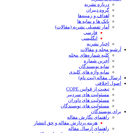
درباره نشریه
گروه دبیران
اهداف و زمینه‌ها
بانک ها و نمایه ها
آمار تفصیلی نشریه (مقالات)
فارسی
انگلیسی
اخبار نشریه
آرشیو مجله و مقالات
کلیه شماره‌های مجله
آخرین شماره
نمایه نویسندگان
نمایه واژه های کلیدی
ارسال مقاله (ثبت نام)
اصول اخلاقی
تبعیت از قوانین COPE
مسئولیت های سردبیر
مسئولیت های داوران
مسئولیت های نویسندگان
برای نویسندگان
راهنمای نگارش مقاله
هزینه پردازش مقاله و حق انتشار
راهنمای ارسال مقاله