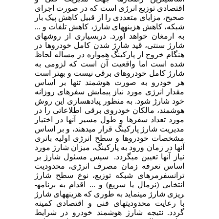
اقتصادی توزیع انرژی است که در صورت اجرای
صحیح، مزایای متعددی را از قبیل کاهش پیک بار
شبکه، کاهش هزینه­های شارژ، کاهش تلفات و ...
به ارمغان خواهد آورد. دربسیاری از روش­های
شارژ سنتی، قید شارژ شدن کامل خودروها در
هنگام خروج از پارکینگ همواره در مساله لحاظ
شده است اما واقعیت آن است که لزومی به
شارژ کامل خودروهای برقی نیست و بهتر است
هر خودرو به صورت هوشمند تنها بر اساس
مقدار انرژی مورد نیاز پیمایش سفرهای روزانه
خود شارژ شود. به منظور پیاده­سازی این روش
هوشمند، مالکان خودروی برقی اطلاعاتی را در
مورد تعداد سفرها و طول مسیر آنها در اختیار
مدیریت شارژ پارکینگ قرار می­دهند، و بر اساس
مشخصات خودروها و سطح انرژی اولیه باتری
آنها در زمان ورود به پارکینگ، میزان شارژ مورد
نیاز آنها تعیین می­گردد. سپس مسئول شارژ بر
اساس تعرفه زمان مصرف انرژی، محدودیت
ترانسفرمرهای شبکه توزیع، نوع سطح شارژ
انتخابی (نرمال یا سریع) و ... اقدام به برنامه­
ریزی شارژ می­نماید به طوری که هزینه­های شارژ
با رعایت محدودیت­های فنی و اقتصادی کمینه
گردد. نتیجه شارژ هوشمند خودرو در شرایط