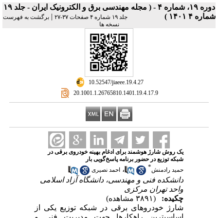
دوره ۱۹، شماره ۴ - ( مجله مهندسی برق و الکترونیک ایران - جلد ۱۹
شماره ۴ ۱۴۰۱ )
|
جلد ۱۹ شماره ۴ صفحات ۳۷-۲۷
برگشت به فهرست
نسخه ها
‎ 10.52547/jiaeee.19.4.27
‎ 20.1001.1.26765810.1401.19.4.17.9
یک روش شارژ هوشمند برای ادغام بهینه خودروی برقی در
شبکه توزیع در حضور برنامه پاسخ‌گویی بار
*
،
حمید رادمنش
احمد نصیری
دانشکده فنی و مهندسی، دانشگاه آزاد اسلامی
واحد تهران مرکزی
چکیده:
(۳۸۹۱ مشاهده)
شارژ خودروهای برقی در شبکه توزیع یکی از
اساسی­ترین راه­کارها جهت مدیریت فنی و